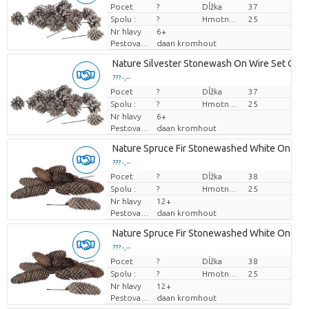
Pocet
Cena za kus
?
Dĺžka
37
Spolu :
?
Hmotnosť
25
Nr hlavy
6+
Pestovatel
daan kromhout
Nature Silvester Stonewash On Wire Set Of 7
??? -,--
Pocet
Cena za kus
?
Dĺžka
37
Spolu :
?
Hmotnosť
25
Nr hlavy
6+
Pestovatel
daan kromhout
Nature Spruce Fir Stonewashed White On Wir
??? -,--
Pocet
Cena za kus
?
Dĺžka
38
Spolu :
?
Hmotnosť
25
Nr hlavy
12+
Pestovatel
daan kromhout
Nature Spruce Fir Stonewashed White On Wir
??? -,--
Pocet
Cena za kus
?
Dĺžka
38
Spolu :
?
Hmotnosť
25
Nr hlavy
12+
Pestovatel
daan kromhout