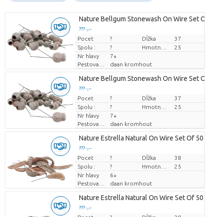
Nature Bellgum Stonewash On Wire Set Of 1
??? -,--
Pocet
Cena za kus
?
Dĺžka
37
Spolu :
?
Hmotnosť
25
Nr hlavy
7+
Pestovatel
daan kromhout
Nature Bellgum Stonewash On Wire Set Of 1
??? -,--
Pocet
Cena za kus
?
Dĺžka
37
Spolu :
?
Hmotnosť
25
Nr hlavy
7+
Pestovatel
daan kromhout
Nature Estrella Natural On Wire Set Of 50
??? -,--
Pocet
Cena za kus
?
Dĺžka
38
Spolu :
?
Hmotnosť
25
Nr hlavy
6+
Pestovatel
daan kromhout
Nature Estrella Natural On Wire Set Of 50
??? -,--