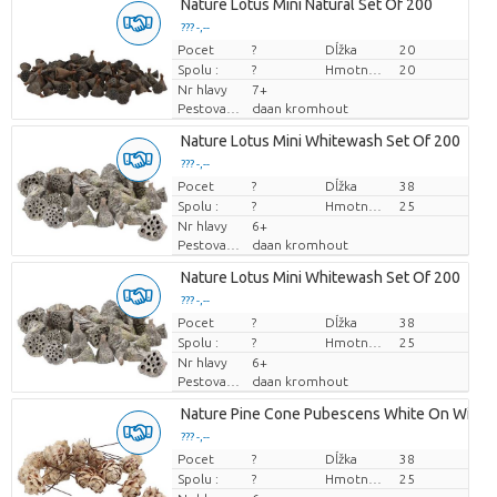
Nature Lotus Mini Natural Set Of 200
??? -,--
Pocet
Cena za kus
?
Dĺžka
20
Spolu :
?
Hmotnosť
20
Nr hlavy
7+
Pestovatel
daan kromhout
Nature Lotus Mini Whitewash Set Of 200
??? -,--
Pocet
Cena za kus
?
Dĺžka
38
Spolu :
?
Hmotnosť
25
Nr hlavy
6+
Pestovatel
daan kromhout
Nature Lotus Mini Whitewash Set Of 200
??? -,--
Pocet
Cena za kus
?
Dĺžka
38
Spolu :
?
Hmotnosť
25
Nr hlavy
6+
Pestovatel
daan kromhout
Nature Pine Cone Pubescens White On Wire S
??? -,--
Pocet
Cena za kus
?
Dĺžka
38
Spolu :
?
Hmotnosť
25