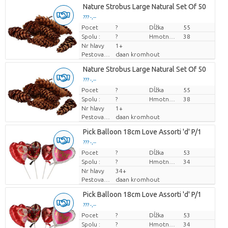
Nature Strobus Large Natural Set Of 50
??? -,--
Pocet
Cena za kus
?
Dĺžka
55
Spolu :
?
Hmotnosť
38
Nr hlavy
1+
Pestovatel
daan kromhout
Nature Strobus Large Natural Set Of 50
??? -,--
Pocet
Cena za kus
?
Dĺžka
55
Spolu :
?
Hmotnosť
38
Nr hlavy
1+
Pestovatel
daan kromhout
Pick Balloon 18cm Love Assorti 'd' P/1
??? -,--
Pocet
Cena za kus
?
Dĺžka
53
Spolu :
?
Hmotnosť
34
Nr hlavy
34+
Pestovatel
daan kromhout
Pick Balloon 18cm Love Assorti 'd' P/1
??? -,--
Pocet
Cena za kus
?
Dĺžka
53
Spolu :
?
Hmotnosť
34