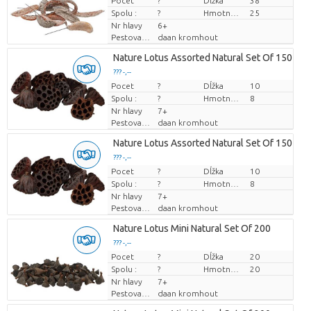
Pocet
Cena za kus
?
Dĺžka
38
Spolu :
?
Hmotnosť
25
Nr hlavy
6+
Pestovatel
daan kromhout
Nature Lotus Assorted Natural Set Of 150
??? -,--
Pocet
Cena za kus
?
Dĺžka
10
Spolu :
?
Hmotnosť
8
Nr hlavy
7+
Pestovatel
daan kromhout
Nature Lotus Assorted Natural Set Of 150
??? -,--
Pocet
Cena za kus
?
Dĺžka
10
Spolu :
?
Hmotnosť
8
Nr hlavy
7+
Pestovatel
daan kromhout
Nature Lotus Mini Natural Set Of 200
??? -,--
Pocet
Cena za kus
?
Dĺžka
20
Spolu :
?
Hmotnosť
20
Nr hlavy
7+
Pestovatel
daan kromhout