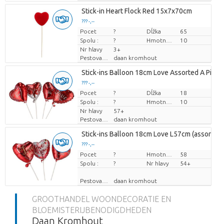
Stick-in Heart Flock Red 15x7x70cm
??? -,--
Pocet
Cena za kus
?
Dĺžka
65
Spolu :
?
Hmotnosť
10
Nr hlavy
3+
Pestovatel
daan kromhout
Stick-ins Balloon 18cm Love Assorted A Piece
??? -,--
Pocet
Cena za kus
?
Dĺžka
18
Spolu :
?
Hmotnosť
10
Nr hlavy
57+
Pestovatel
daan kromhout
Stick-ins Balloon 18cm Love L57cm (assorted N
??? -,--
Pocet
Cena za kus
?
Hmotnosť
58
Spolu :
?
Nr hlavy
54+
Pestovatel
daan kromhout
GROOTHANDEL WOONDECORATIE EN
BLOEMISTERIJBENODIGDHEDEN
Daan Kromhout