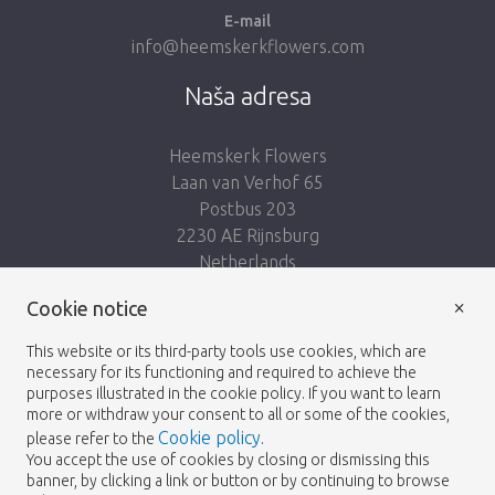
E-mail
info@heemskerkflowers.com
Naša adresa
Heemskerk Flowers
Laan van Verhof 65
Postbus 203
2230 AE Rijnsburg
Netherlands
×
Nasleduj nás:
Cookie notice
This website or its third-party tools use cookies, which are
necessary for its functioning and required to achieve the
purposes illustrated in the cookie policy. If you want to learn
more or withdraw your consent to all or some of the cookies,
Cookie policy
please refer to the
.
Heemskerk Flowers
Podmienky
Zásady
© 2026 -
You accept the use of cookies by closing or dismissing this
banner, by clicking a link or button or by continuing to browse