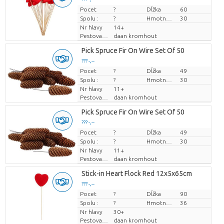
Pocet
Cena za kus
?
Dĺžka
60
Spolu :
?
Hmotnosť
30
Nr hlavy
14+
Pestovatel
daan kromhout
Pick Spruce Fir On Wire Set Of 50
??? -,--
Pocet
Cena za kus
?
Dĺžka
49
Spolu :
?
Hmotnosť
30
Nr hlavy
11+
Pestovatel
daan kromhout
Pick Spruce Fir On Wire Set Of 50
??? -,--
Pocet
Cena za kus
?
Dĺžka
49
Spolu :
?
Hmotnosť
30
Nr hlavy
11+
Pestovatel
daan kromhout
Stick-in Heart Flock Red 12x5x65cm
??? -,--
Pocet
Cena za kus
?
Dĺžka
90
Spolu :
?
Hmotnosť
36
Nr hlavy
30+
Pestovatel
daan kromhout