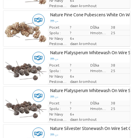
Nr hlavy
6+
Pestovatel
daan kromhout
Nature Pine Cone Pubescens White On Wire S
??? -,--
Pocet
Cena za kus
?
Dĺžka
38
Spolu :
?
Hmotnosť
25
Nr hlavy
6+
Pestovatel
daan kromhout
Nature Platysperum Whitewash On Wire Set O
??? -,--
Pocet
Cena za kus
?
Dĺžka
38
Spolu :
?
Hmotnosť
25
Nr hlavy
6+
Pestovatel
daan kromhout
Nature Platysperum Whitewash On Wire Set O
??? -,--
Pocet
Cena za kus
?
Dĺžka
38
Spolu :
?
Hmotnosť
25
Nr hlavy
6+
Pestovatel
daan kromhout
Nature Silvester Stonewash On Wire Set Of 7
??? -,--