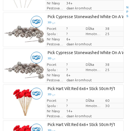
Nr hlavy
34+
N
Pestovatel
daan kromhout
P
Pick Cypresse Stonewashed White On A Wire 
S
??? -,--
Pocet
Cena za kus
?
Dĺžka
38
Spolu :
?
Hmotnosť
25
Nr hlavy
6+
Pestovatel
daan kromhout
Pick Cypresse Stonewashed White On A Wire 
??? -,--
Pocet
Cena za kus
?
Dĺžka
38
Spolu :
?
Hmotnosť
25
Nr hlavy
6+
Pestovatel
daan kromhout
Pick Hart Vilt Red 6x6+ Stick 50cm P/1
??? -,--
Pocet
Cena za kus
?
Dĺžka
60
Spolu :
?
Hmotnosť
30
Nr hlavy
14+
Pestovatel
daan kromhout
Pick Hart Vilt Red 6x6+ Stick 50cm P/1
??? -,--