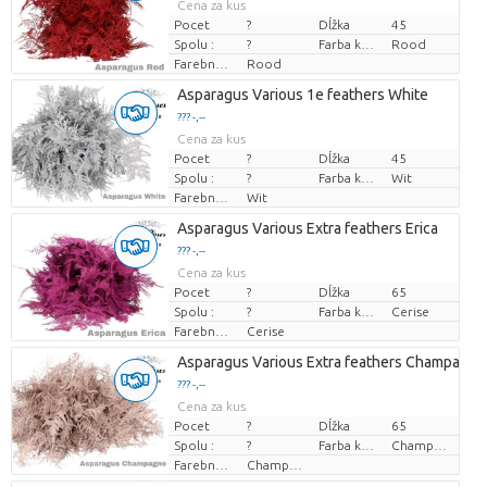
Cena za kus
Pocet
?
Dĺžka
45
Spolu :
?
Farba kvetu
Rood
Farebne upravené
Rood
Asparagus Various 1e feathers White
??? -,--
Cena za kus
Pocet
?
Dĺžka
45
Spolu :
?
Farba kvetu
Wit
Farebne upravené
Wit
Asparagus Various Extra feathers Erica
??? -,--
Cena za kus
Pocet
?
Dĺžka
65
Spolu :
?
Farba kvetu
Cerise
Farebne upravené
Cerise
Asparagus Various Extra feathers Champagne
??? -,--
Cena za kus
Pocet
?
Dĺžka
65
Spolu :
?
Farba kvetu
Champagne
Farebne upravené
Champagne