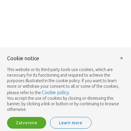
×
Cookie notice
This website or its third-party tools use cookies, which are
necessary for its functioning and required to achieve the
purposes illustrated in the cookie policy. If you want to learn
more or withdraw your consent to all or some of the cookies,
Cookie policy
please refer to the
.
You accept the use of cookies by closing or dismissing this
banner, by clicking a link or button or by continuing to browse
otherwise.
Zatvorene
Learn more