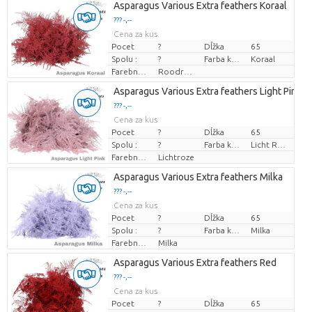
Asparagus Various Extra feathers Koraal
??? -,--
Cena za kus
Pocet
?
Dĺžka
65
Spolu :
?
Farba kvetu
Koraal
Farebne upravené
Roodroze
Asparagus Various Extra feathers Light Pink
??? -,--
Cena za kus
Pocet
?
Dĺžka
65
Spolu :
?
Farba kvetu
Licht Rose
Farebne upravené
Lichtroze
Asparagus Various Extra feathers Milka
??? -,--
Cena za kus
Pocet
?
Dĺžka
65
Spolu :
?
Farba kvetu
Milka
Farebne upravené
Milka
Asparagus Various Extra feathers Red
??? -,--
Cena za kus
Pocet
?
Dĺžka
65