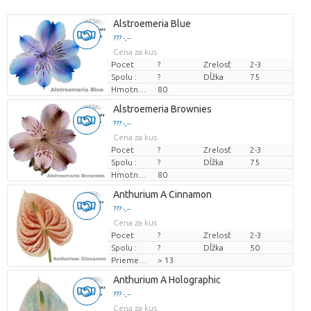
Alstroemeria Blue
??? -,--
Cena za kus
Pocet
?
Zrelosť
2-3
Spolu :
?
Dĺžka
75
Hmotnosť
80
Alstroemeria Brownies
??? -,--
Cena za kus
Pocet
?
Zrelosť
2-3
Spolu :
?
Dĺžka
75
Hmotnosť
80
Anthurium A Cinnamon
??? -,--
Cena za kus
Pocet
?
Zrelosť
2-3
Spolu :
?
Dĺžka
50
Priemer kvetu
> 13
Anthurium A Holographic
??? -,--
Cena za kus