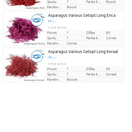
Spolu :
?
Farba kvetu
Rood
Farebne upravené
Rood
Asparagus Various Getopt Long Erica
??? -,--
Cena za kus
Pocet
?
Dĺžka
85
Spolu :
?
Farba kvetu
Cerise
Farebne upravené
Cerise
Asparagus Various Getopt Long Koraal
??? -,--
Cena za kus
Pocet
?
Dĺžka
85
Spolu :
?
Farba kvetu
Koraal
Farebne upravené
Roodroze