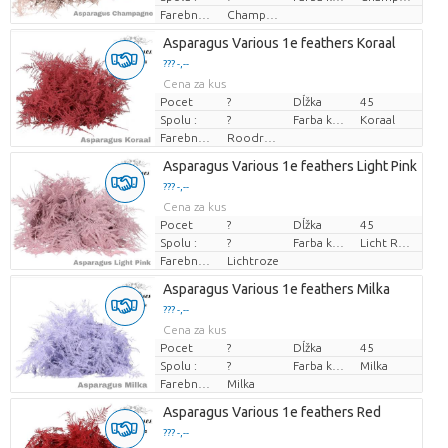
Farebne upravené
Champagne
Asparagus Various 1e feathers Koraal
??? -,--
Cena za kus
Pocet
?
Dĺžka
45
Spolu :
?
Farba kvetu
Koraal
Farebne upravené
Roodroze
Asparagus Various 1e feathers Light Pink
??? -,--
Cena za kus
Pocet
?
Dĺžka
45
Spolu :
?
Farba kvetu
Licht Rose
Farebne upravené
Lichtroze
Asparagus Various 1e feathers Milka
??? -,--
Cena za kus
Pocet
?
Dĺžka
45
Spolu :
?
Farba kvetu
Milka
Farebne upravené
Milka
Asparagus Various 1e feathers Red
??? -,--