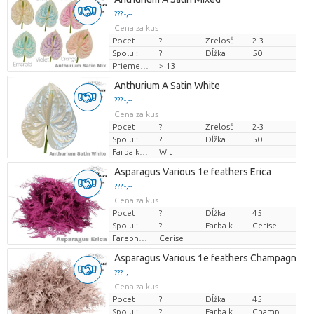
??? -,--
Cena za kus
Pocet
?
Zrelosť
2-3
Spolu :
?
Dĺžka
50
Priemer kvetu
> 13
Anthurium A Satin White
??? -,--
Cena za kus
Pocet
?
Zrelosť
2-3
Spolu :
?
Dĺžka
50
Farba kvetu
Wit
Asparagus Various 1e feathers Erica
??? -,--
Cena za kus
Pocet
?
Dĺžka
45
Spolu :
?
Farba kvetu
Cerise
Farebne upravené
Cerise
Asparagus Various 1e feathers Champagne
??? -,--
Cena za kus
Pocet
?
Dĺžka
45
Spolu :
?
Farba kvetu
Champagne