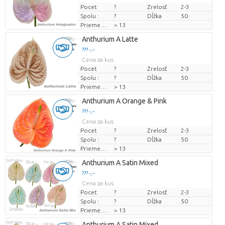
Pocet
?
Zrelosť
2-3
Spolu :
?
Dĺžka
50
Priemer kvetu
> 13
Anthurium A Latte
??? -,--
Cena za kus
Pocet
?
Zrelosť
2-3
Spolu :
?
Dĺžka
50
Priemer kvetu
> 13
Anthurium A Orange & Pink
??? -,--
Cena za kus
Pocet
?
Zrelosť
2-3
Spolu :
?
Dĺžka
50
Priemer kvetu
> 13
Anthurium A Satin Mixed
??? -,--
Cena za kus
Pocet
?
Zrelosť
2-3
Spolu :
?
Dĺžka
50
Priemer kvetu
> 13
Anthurium A Satin Mixed