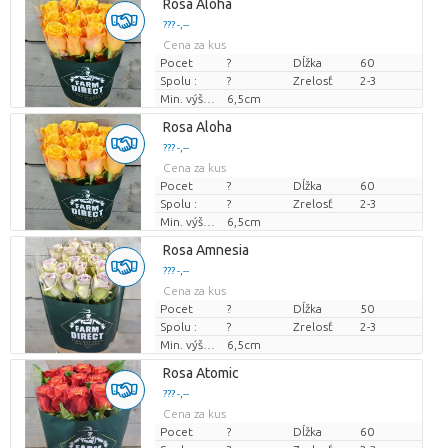
Rosa Aloha
??? -,--
Cena za kus
Pocet
?
Dĺžka
60
Spolu :
?
Zrelosť
2-3
Min. výška kvetných pukov
6,5cm
Rosa Aloha
??? -,--
Cena za kus
Pocet
?
Dĺžka
60
Spolu :
?
Zrelosť
2-3
Min. výška kvetných pukov
6,5cm
Rosa Amnesia
??? -,--
Cena za kus
Pocet
?
Dĺžka
50
Spolu :
?
Zrelosť
2-3
Min. výška kvetných pukov
6,5cm
Rosa Atomic
??? -,--
Cena za kus
Pocet
?
Dĺžka
60