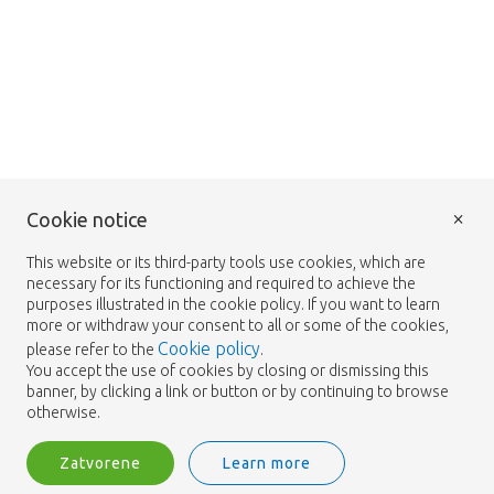
×
Cookie notice
This website or its third-party tools use cookies, which are
necessary for its functioning and required to achieve the
purposes illustrated in the cookie policy. If you want to learn
more or withdraw your consent to all or some of the cookies,
Cookie policy
please refer to the
.
You accept the use of cookies by closing or dismissing this
banner, by clicking a link or button or by continuing to browse
otherwise.
Zatvorene
Learn more