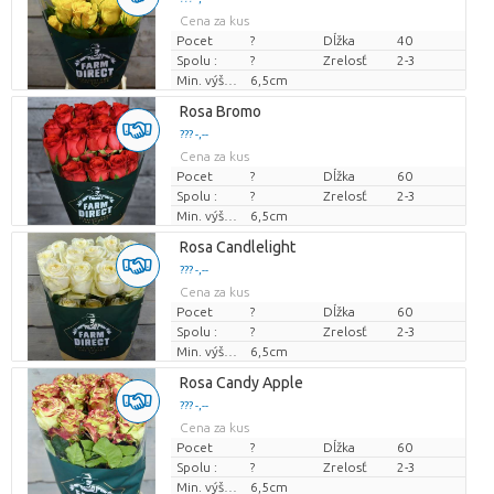
Cena za kus
Pocet
?
Dĺžka
40
Spolu :
?
Zrelosť
2-3
Min. výška kvetných pukov
6,5cm
Rosa Bromo
??? -,--
Cena za kus
Pocet
?
Dĺžka
60
Spolu :
?
Zrelosť
2-3
Min. výška kvetných pukov
6,5cm
Rosa Candlelight
??? -,--
Cena za kus
Pocet
?
Dĺžka
60
Spolu :
?
Zrelosť
2-3
Min. výška kvetných pukov
6,5cm
Rosa Candy Apple
??? -,--
Cena za kus
Pocet
?
Dĺžka
60
Spolu :
?
Zrelosť
2-3
Min. výška kvetných pukov
6,5cm