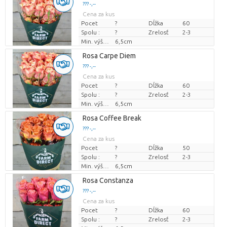
??? -,--
Cena za kus
Pocet
?
Dĺžka
60
Spolu :
?
Zrelosť
2-3
Min. výška kvetných pukov
6,5cm
Rosa Carpe Diem
??? -,--
Cena za kus
Pocet
?
Dĺžka
60
Spolu :
?
Zrelosť
2-3
Min. výška kvetných pukov
6,5cm
Rosa Coffee Break
??? -,--
Cena za kus
Pocet
?
Dĺžka
50
Spolu :
?
Zrelosť
2-3
Min. výška kvetných pukov
6,5cm
Rosa Constanza
??? -,--
Cena za kus
Pocet
?
Dĺžka
60
Spolu :
?
Zrelosť
2-3