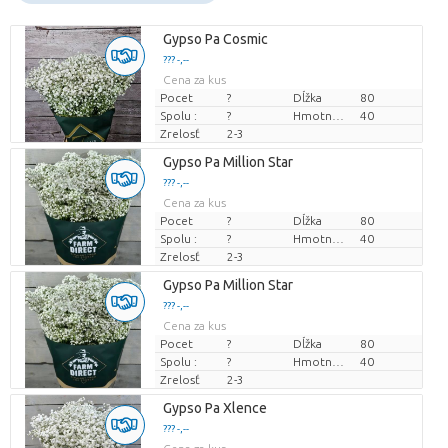
Gypso Pa Cosmic
??? -,--
Cena za kus
Pocet
?
Dĺžka
80
Spolu :
?
Hmotnosť
40
Zrelosť
2-3
Gypso Pa Million Star
??? -,--
Cena za kus
Pocet
?
Dĺžka
80
Spolu :
?
Hmotnosť
40
Zrelosť
2-3
Gypso Pa Million Star
??? -,--
Cena za kus
Pocet
?
Dĺžka
80
Spolu :
?
Hmotnosť
40
Zrelosť
2-3
Gypso Pa Xlence
??? -,--