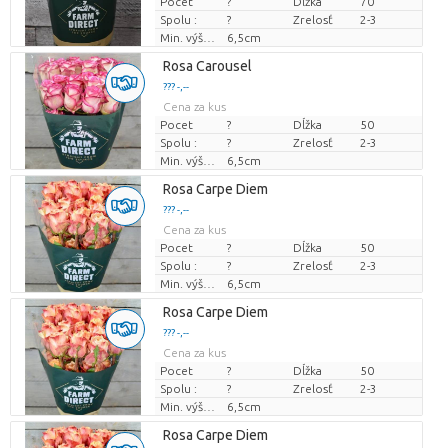
Pocet
?
Dĺžka
70
Spolu :
?
Zrelosť
2-3
Min. výška kvetných pukov
6,5cm
Rosa Carousel
??? -,--
Cena za kus
Pocet
?
Dĺžka
50
Spolu :
?
Zrelosť
2-3
Min. výška kvetných pukov
6,5cm
Rosa Carpe Diem
??? -,--
Cena za kus
Pocet
?
Dĺžka
50
Spolu :
?
Zrelosť
2-3
Min. výška kvetných pukov
6,5cm
Rosa Carpe Diem
??? -,--
Cena za kus
Pocet
?
Dĺžka
50
Spolu :
?
Zrelosť
2-3
Min. výška kvetných pukov
6,5cm
Rosa Carpe Diem