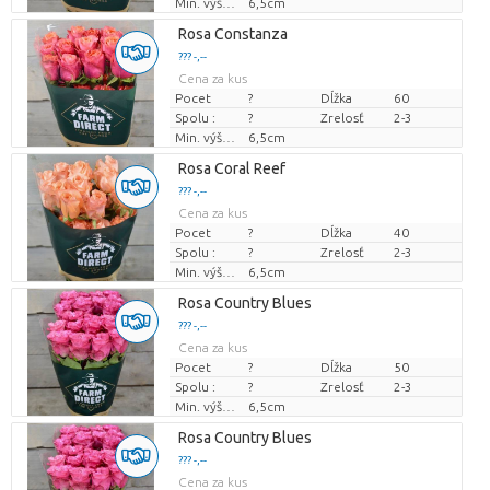
Min. výška kvetných pukov
6,5cm
Rosa Constanza
??? -,--
Cena za kus
Pocet
?
Dĺžka
60
Spolu :
?
Zrelosť
2-3
Min. výška kvetných pukov
6,5cm
Rosa Coral Reef
??? -,--
Cena za kus
Pocet
?
Dĺžka
40
Spolu :
?
Zrelosť
2-3
Min. výška kvetných pukov
6,5cm
Rosa Country Blues
??? -,--
Cena za kus
Pocet
?
Dĺžka
50
Spolu :
?
Zrelosť
2-3
Min. výška kvetných pukov
6,5cm
Rosa Country Blues
??? -,--
Cena za kus