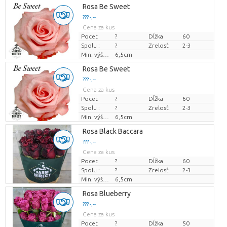
Rosa Be Sweet
??? -,--
Cena za kus
Pocet
?
Dĺžka
60
Spolu :
?
Zrelosť
2-3
Min. výška kvetných pukov
6,5cm
Rosa Be Sweet
??? -,--
Cena za kus
Pocet
?
Dĺžka
60
Spolu :
?
Zrelosť
2-3
Min. výška kvetných pukov
6,5cm
Rosa Black Baccara
??? -,--
Cena za kus
Pocet
?
Dĺžka
60
Spolu :
?
Zrelosť
2-3
Min. výška kvetných pukov
6,5cm
Rosa Blueberry
??? -,--
Cena za kus
Pocet
?
Dĺžka
50