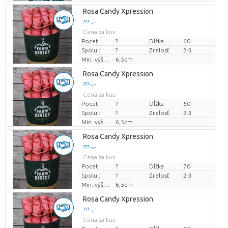
Rosa Candy Xpression
??? -,--
Cena za kus
Pocet
?
Dĺžka
60
Spolu :
?
Zrelosť
2-3
Min. výška kvetných pukov
6,5cm
Rosa Candy Xpression
??? -,--
Cena za kus
Pocet
?
Dĺžka
60
Spolu :
?
Zrelosť
2-3
Min. výška kvetných pukov
6,5cm
Rosa Candy Xpression
??? -,--
Cena za kus
Pocet
?
Dĺžka
70
Spolu :
?
Zrelosť
2-3
Min. výška kvetných pukov
6,5cm
Rosa Candy Xpression
??? -,--
Cena za kus