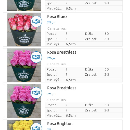
Spolu :
?
Zrelosť
2-3
Min. výška kvetných pukov
6,5cm
Rosa Bluez
??? -,--
Cena za kus
Pocet
?
Dĺžka
60
Spolu :
?
Zrelosť
2-3
Min. výška kvetných pukov
6,5cm
Rosa Breathless
??? -,--
Cena za kus
Pocet
?
Dĺžka
60
Spolu :
?
Zrelosť
2-3
Min. výška kvetných pukov
6,5cm
Rosa Breathless
??? -,--
Cena za kus
Pocet
?
Dĺžka
60
Spolu :
?
Zrelosť
2-3
Min. výška kvetných pukov
6,5cm
Rosa Brighton
??? -,--