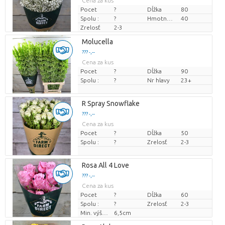
Cena za kus
Pocet
?
Dĺžka
80
Spolu :
?
Hmotnosť
40
Zrelosť
2-3
Molucella
??? -,--
Cena za kus
Pocet
?
Dĺžka
90
Spolu :
?
Nr hlavy
23+
R Spray Snowflake
??? -,--
Cena za kus
Pocet
?
Dĺžka
50
Spolu :
?
Zrelosť
2-3
Rosa All 4 Love
??? -,--
Cena za kus
Pocet
?
Dĺžka
60
Spolu :
?
Zrelosť
2-3
Min. výška kvetných pukov
6,5cm