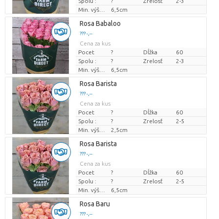
Spolu :
?
Zrelosť
2-3
Min. výška kvetných pukov
6,5cm
Rosa Babaloo
??? -,--
Cena za kus
Pocet
?
Dĺžka
60
Spolu :
?
Zrelosť
2-3
Min. výška kvetných pukov
6,5cm
Rosa Barista
??? -,--
Cena za kus
Pocet
?
Dĺžka
60
Spolu :
?
Zrelosť
2-5
Min. výška kvetných pukov
2,5cm
Rosa Barista
??? -,--
Cena za kus
Pocet
?
Dĺžka
60
Spolu :
?
Zrelosť
2-5
Min. výška kvetných pukov
6,5cm
Rosa Baru
??? -,--