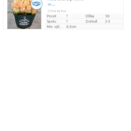
??? -,--
Cena za kus
Pocet
?
Dĺžka
50
Spolu :
?
Zrelosť
2-3
Min. výška kvetných pukov
6,5cm