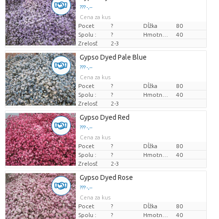
??? -,--
Cena za kus
Pocet
?
Dĺžka
80
Spolu :
?
Hmotnosť
40
Zrelosť
2-3
Gypso Dyed Pale Blue
??? -,--
Cena za kus
Pocet
?
Dĺžka
80
Spolu :
?
Hmotnosť
40
Zrelosť
2-3
Gypso Dyed Red
??? -,--
Cena za kus
Pocet
?
Dĺžka
80
Spolu :
?
Hmotnosť
40
Zrelosť
2-3
Gypso Dyed Rose
??? -,--
Cena za kus
Pocet
?
Dĺžka
80
Spolu :
?
Hmotnosť
40