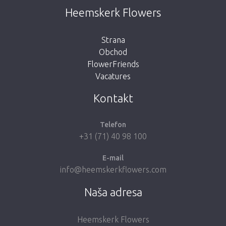
This page does not exist. Click on the
Heemskerk Flowers
button below to return to the shop.
Strana
Obchod
FlowerFriends
Vacatures
Take me back to the shop
Kontakt
Telefon
+31 (71) 40 98 100
E-mail
info@heemskerkflowers.com
Naša adresa
Heemskerk Flowers