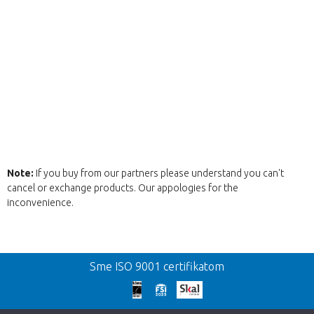
Note:
If you buy from our partners please understand you can't
cancel or exchange products. Our appologies for the
inconvenience.
Spat
Sme ISO 9001 certifikatom
We're sorry