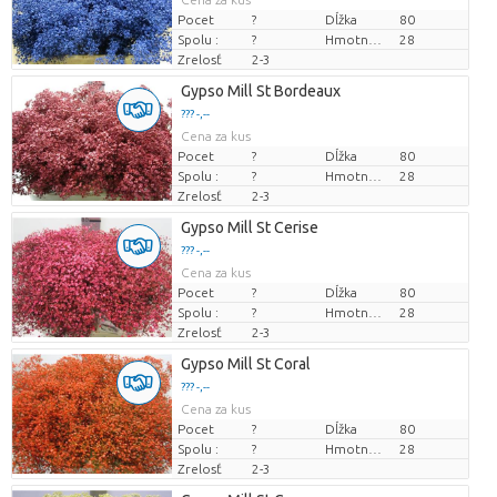
Pocet
?
Dĺžka
80
Spolu :
?
Hmotnosť
28
Zrelosť
2-3
Gypso Mill St Bordeaux
??? -,--
Cena za kus
Pocet
?
Dĺžka
80
Spolu :
?
Hmotnosť
28
Zrelosť
2-3
Gypso Mill St Cerise
??? -,--
Cena za kus
Pocet
?
Dĺžka
80
Spolu :
?
Hmotnosť
28
Zrelosť
2-3
Gypso Mill St Coral
??? -,--
Cena za kus
Pocet
?
Dĺžka
80
Spolu :
?
Hmotnosť
28
Zrelosť
2-3