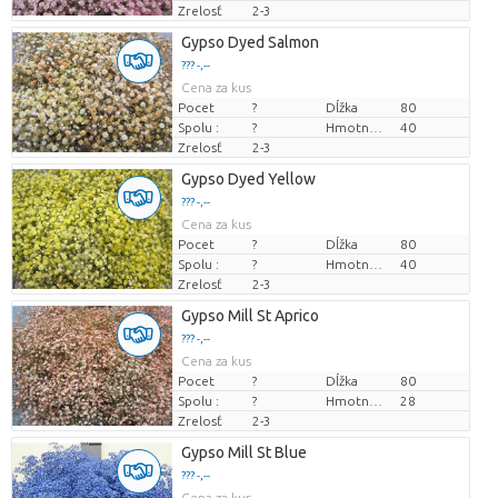
Zrelosť
2-3
Gypso Dyed Salmon
??? -,--
Cena za kus
Pocet
?
Dĺžka
80
Spolu :
?
Hmotnosť
40
Zrelosť
2-3
Gypso Dyed Yellow
??? -,--
Cena za kus
Pocet
?
Dĺžka
80
Spolu :
?
Hmotnosť
40
Zrelosť
2-3
Gypso Mill St Aprico
??? -,--
Cena za kus
Pocet
?
Dĺžka
80
Spolu :
?
Hmotnosť
28
Zrelosť
2-3
Gypso Mill St Blue
??? -,--
Cena za kus