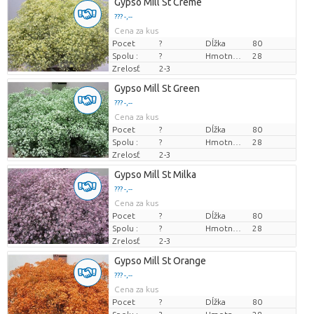
Gypso Mill St Creme
??? -,--
Cena za kus
Pocet
?
Dĺžka
80
Spolu :
?
Hmotnosť
28
Zrelosť
2-3
Gypso Mill St Green
??? -,--
Cena za kus
Pocet
?
Dĺžka
80
Spolu :
?
Hmotnosť
28
Zrelosť
2-3
Gypso Mill St Milka
??? -,--
Cena za kus
Pocet
?
Dĺžka
80
Spolu :
?
Hmotnosť
28
Zrelosť
2-3
Gypso Mill St Orange
??? -,--
Cena za kus
Pocet
?
Dĺžka
80