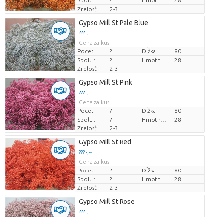
Spolu :
?
Hmotnosť
28
Zrelosť
2-3
Gypso Mill St Pale Blue
??? -,--
Cena za kus
Pocet
?
Dĺžka
80
Spolu :
?
Hmotnosť
28
Zrelosť
2-3
Gypso Mill St Pink
??? -,--
Cena za kus
Pocet
?
Dĺžka
80
Spolu :
?
Hmotnosť
28
Zrelosť
2-3
Gypso Mill St Red
??? -,--
Cena za kus
Pocet
?
Dĺžka
80
Spolu :
?
Hmotnosť
28
Zrelosť
2-3
Gypso Mill St Rose
??? -,--