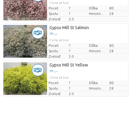
Cena za kus
Pocet
?
Dĺžka
80
Spolu :
?
Hmotnosť
28
Zrelosť
2-3
Gypso Mill St Salmon
??? -,--
Cena za kus
Pocet
?
Dĺžka
80
Spolu :
?
Hmotnosť
28
Zrelosť
2-3
Gypso Mill St Yellow
??? -,--
Cena za kus
Pocet
?
Dĺžka
80
Spolu :
?
Hmotnosť
28
Zrelosť
2-3