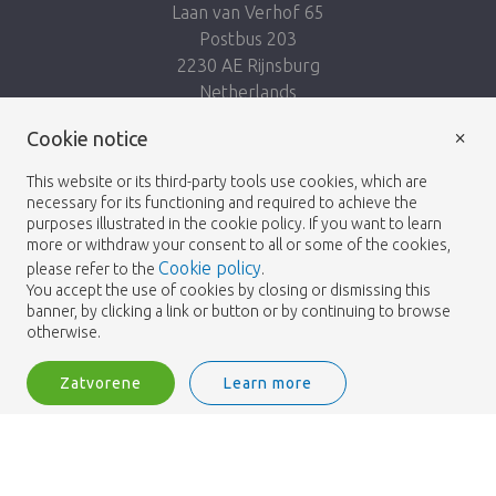
Laan van Verhof 65
Postbus 203
2230 AE Rijnsburg
Netherlands
×
Nasleduj nás:
Cookie notice
This website or its third-party tools use cookies, which are
necessary for its functioning and required to achieve the
purposes illustrated in the cookie policy. If you want to learn
more or withdraw your consent to all or some of the cookies,
Cookie policy
please refer to the
.
Heemskerk Flowers
Podmienky
Zásady
© 2026 -
You accept the use of cookies by closing or dismissing this
banner, by clicking a link or button or by continuing to browse
ochrany osobných údajov
otherwise.
Zatvorene
Learn more
Heemskerk Flowers is a trading name of BGH A.Heemskerk AZN b.v.
2
Vstup
Filter