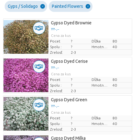
Gyps / Solidago
Painted Flowers
Gypso Dyed Brownie
??? -,--
Cena za kus
Pocet
?
Dĺžka
80
Spolu :
?
Hmotnosť
40
Zrelosť
2-3
Gypso Dyed Cerise
??? -,--
Cena za kus
Pocet
?
Dĺžka
80
Spolu :
?
Hmotnosť
40
Zrelosť
2-3
Gypso Dyed Green
??? -,--
Cena za kus
Pocet
?
Dĺžka
80
Spolu :
?
Hmotnosť
40
Zrelosť
2-3
Gypso Dyed Milka