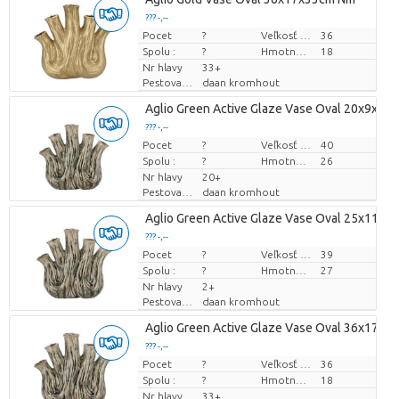
??? -,--
Pocet
Cena za kus
?
Veľkosť hrnca (cm)
36
Spolu :
?
Hmotnosť
18
Nr hlavy
33+
Pestovatel
daan kromhout
Aglio Green Active Glaze Vase Oval 20x9x19
??? -,--
Pocet
Cena za kus
?
Veľkosť hrnca (cm)
40
Spolu :
?
Hmotnosť
26
Nr hlavy
20+
Pestovatel
daan kromhout
Aglio Green Active Glaze Vase Oval 25x11x
??? -,--
Pocet
Cena za kus
?
Veľkosť hrnca (cm)
39
Spolu :
?
Hmotnosť
27
Nr hlavy
2+
Pestovatel
daan kromhout
Aglio Green Active Glaze Vase Oval 36x17x
??? -,--
Pocet
Cena za kus
?
Veľkosť hrnca (cm)
36
Spolu :
?
Hmotnosť
18
Nr hlavy
33+