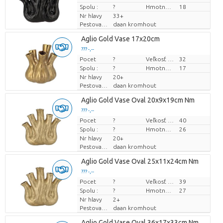
Spolu :
?
Hmotnosť
18
Nr hlavy
33+
Pestovatel
daan kromhout
Aglio Gold Vase 17x20cm
??? -,--
Pocet
Cena za kus
?
Veľkosť hrnca (cm)
32
Spolu :
?
Hmotnosť
17
Nr hlavy
20+
Pestovatel
daan kromhout
Aglio Gold Vase Oval 20x9x19cm Nm
??? -,--
Pocet
Cena za kus
?
Veľkosť hrnca (cm)
40
Spolu :
?
Hmotnosť
26
Nr hlavy
20+
Pestovatel
daan kromhout
Aglio Gold Vase Oval 25x11x24cm Nm
??? -,--
Pocet
Cena za kus
?
Veľkosť hrnca (cm)
39
Spolu :
?
Hmotnosť
27
Nr hlavy
2+
Pestovatel
daan kromhout
Aglio Gold Vase Oval 36x17x33cm Nm