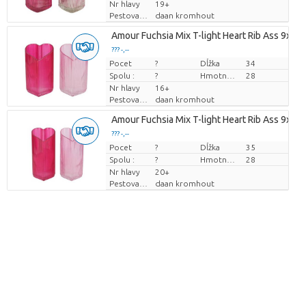
Nr hlavy
19+
Pestovatel
daan kromhout
Amour Fuchsia Mix T-light Heart Rib Ass 9x8
??? -,--
Pocet
Cena za kus
?
Dĺžka
34
Spolu :
?
Hmotnosť
28
Nr hlavy
16+
Pestovatel
daan kromhout
Amour Fuchsia Mix T-light Heart Rib Ass 9x8
??? -,--
Pocet
Cena za kus
?
Dĺžka
35
Spolu :
?
Hmotnosť
28
Nr hlavy
20+
Pestovatel
daan kromhout
Loading...
??? -,--
Cena za kus
Loading...
??? -,--