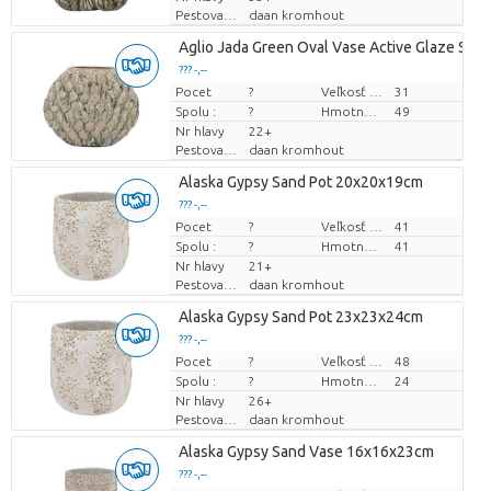
Pestovatel
daan kromhout
Aglio Jada Green Oval Vase Active Glaze Stru
??? -,--
Pocet
Cena za kus
?
Veľkosť hrnca (cm)
31
Spolu :
?
Hmotnosť
49
Nr hlavy
22+
Pestovatel
daan kromhout
Alaska Gypsy Sand Pot 20x20x19cm
??? -,--
Pocet
Cena za kus
?
Veľkosť hrnca (cm)
41
Spolu :
?
Hmotnosť
41
Nr hlavy
21+
Pestovatel
daan kromhout
Alaska Gypsy Sand Pot 23x23x24cm
??? -,--
Pocet
Cena za kus
?
Veľkosť hrnca (cm)
48
Spolu :
?
Hmotnosť
24
Nr hlavy
26+
Pestovatel
daan kromhout
Alaska Gypsy Sand Vase 16x16x23cm
??? -,--