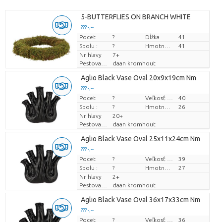
5-BUTTERFLIES ON BRANCH WHITE
??? -,--
Pocet
Cena za kus
?
Dĺžka
41
Spolu :
?
Hmotnosť
41
Nr hlavy
7+
Pestovatel
daan kromhout
Aglio Black Vase Oval 20x9x19cm Nm
??? -,--
Pocet
Cena za kus
?
Veľkosť hrnca (cm)
40
Spolu :
?
Hmotnosť
26
Nr hlavy
20+
Pestovatel
daan kromhout
Aglio Black Vase Oval 25x11x24cm Nm
??? -,--
Pocet
Cena za kus
?
Veľkosť hrnca (cm)
39
Spolu :
?
Hmotnosť
27
Nr hlavy
2+
Pestovatel
daan kromhout
Aglio Black Vase Oval 36x17x33cm Nm
??? -,--
Pocet
Cena za kus
?
Veľkosť hrnca (cm)
36