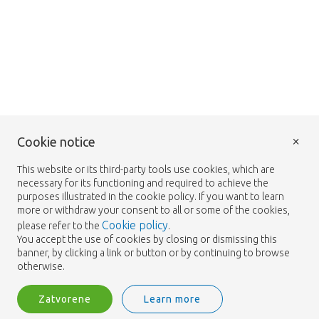
Loading...
??? -,--
Cena za kus
Loading...
??? -,--
Cena za kus
×
Cookie notice
This website or its third-party tools use cookies, which are
Loading...
necessary for its functioning and required to achieve the
??? -,--
purposes illustrated in the cookie policy. If you want to learn
Cena za kus
more or withdraw your consent to all or some of the cookies,
Cookie policy
please refer to the
.
You accept the use of cookies by closing or dismissing this
banner, by clicking a link or button or by continuing to browse
Loading...
otherwise.
??? -,--
Cena za kus
Zatvorene
Learn more