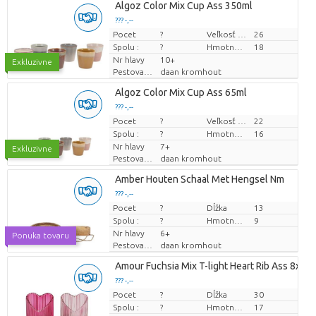
Algoz Color Mix Cup Ass 350ml
??? -,--
Pocet
Cena za kus
?
Veľkosť hrnca (cm)
26
Spolu :
?
Hmotnosť
18
Nr hlavy
10+
Exkluzivne
Pestovatel
daan kromhout
Algoz Color Mix Cup Ass 65ml
??? -,--
Pocet
Cena za kus
?
Veľkosť hrnca (cm)
22
Spolu :
?
Hmotnosť
16
Nr hlavy
7+
Exkluzivne
Pestovatel
daan kromhout
Amber Houten Schaal Met Hengsel Nm
??? -,--
Pocet
Cena za kus
?
Dĺžka
13
Spolu :
?
Hmotnosť
9
Nr hlavy
6+
Ponuka tovaru
Pestovatel
daan kromhout
Amour Fuchsia Mix T-light Heart Rib Ass 8x7x
??? -,--
Pocet
Cena za kus
?
Dĺžka
30
Spolu :
?
Hmotnosť
17