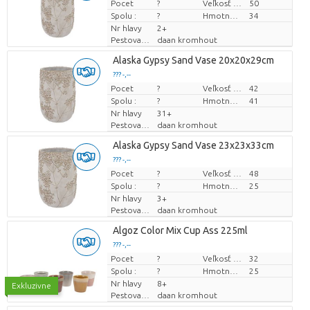
Pocet
Cena za kus
?
Veľkosť hrnca (cm)
50
Spolu :
?
Hmotnosť
34
Nr hlavy
2+
Pestovatel
daan kromhout
Alaska Gypsy Sand Vase 20x20x29cm
??? -,--
Pocet
Cena za kus
?
Veľkosť hrnca (cm)
42
Spolu :
?
Hmotnosť
41
Nr hlavy
31+
Pestovatel
daan kromhout
Alaska Gypsy Sand Vase 23x23x33cm
??? -,--
Pocet
Cena za kus
?
Veľkosť hrnca (cm)
48
Spolu :
?
Hmotnosť
25
Nr hlavy
3+
Pestovatel
daan kromhout
Algoz Color Mix Cup Ass 225ml
??? -,--
Pocet
Cena za kus
?
Veľkosť hrnca (cm)
32
Spolu :
?
Hmotnosť
25
Nr hlavy
8+
Exkluzivne
Pestovatel
daan kromhout