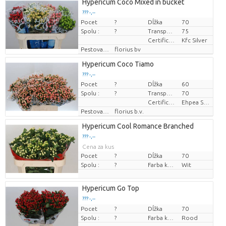
Hypericum Coco Mixed in bucket
??? -,--
Pocet
?
Dĺžka
70
Cena za kus
Spolu :
?
Transportná výška
75
Certificaten Kenya Flower Counsel
Kfc Silver
Pestovatel
florius bv
Hypericum Coco Tiamo
??? -,--
Pocet
?
Dĺžka
60
Cena za kus
Spolu :
?
Transportná výška
70
Certificaten Ethiopian Ehpea
Ehpea Silver
Pestovatel
florius b.v.
Hypericum Cool Romance Branched
??? -,--
Cena za kus
Pocet
?
Dĺžka
70
Spolu :
?
Farba kvetu
Wit
Hypericum Go Top
??? -,--
Pocet
Cena za kus
?
Dĺžka
70
Spolu :
?
Farba kvetu
Rood