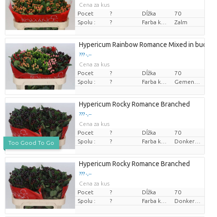
Cena za kus
Pocet
?
Dĺžka
70
Spolu :
?
Farba kvetu
Zalm
Hypericum Rainbow Romance Mixed in bucket
??? -,--
Cena za kus
Pocet
?
Dĺžka
70
Spolu :
?
Farba kvetu
Gemengde kleuren
Hypericum Rocky Romance Branched
??? -,--
Cena za kus
Pocet
?
Dĺžka
70
Spolu :
?
Farba kvetu
Donker Rood
Too Good To Go
Hypericum Rocky Romance Branched
??? -,--
Cena za kus
Pocet
?
Dĺžka
70
Spolu :
?
Farba kvetu
Donker Rood