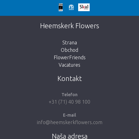
We're sorry
This page does not exist. Click on the
Heemskerk Flowers
button below to return to the shop.
Strana
Obchod
FlowerFriends
Vacatures
Take me back to the shop
Kontakt
Telefon
+31 (71) 40 98 100
E-mail
info@heemskerkflowers.com
Naša adresa