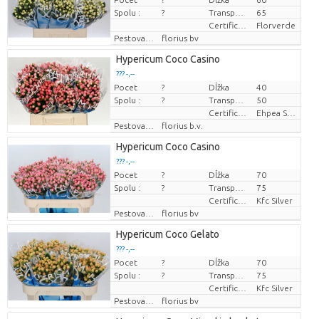
Cena za kus
Spolu :
?
Transportná výška
65
Certificaten Florverde
Florverde
Pestovatel
florius bv
Hypericum Coco Casino
??? -,--
Pocet
?
Dĺžka
40
Cena za kus
Spolu :
?
Transportná výška
50
Certificaten Ethiopian Ehpea
Ehpea Silver
Pestovatel
florius b.v.
Hypericum Coco Casino
??? -,--
Pocet
?
Dĺžka
70
Cena za kus
Spolu :
?
Transportná výška
75
Certificaten Kenya Flower Counsel
Kfc Silver
Pestovatel
florius bv
Hypericum Coco Gelato
??? -,--
Pocet
?
Dĺžka
70
Cena za kus
Spolu :
?
Transportná výška
75
Certificaten Kenya Flower Counsel
Kfc Silver
Pestovatel
florius bv