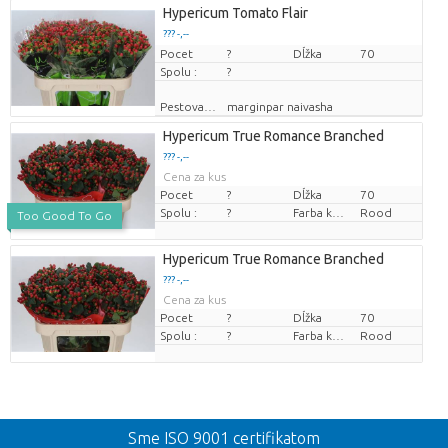
Hypericum Tomato Flair
??? -,--
Pocet
Cena za kus
?
Dĺžka
70
Spolu :
?
Pestovatel
marginpar naivasha
Hypericum True Romance Branched
??? -,--
Cena za kus
Pocet
?
Dĺžka
70
Spolu :
?
Farba kvetu
Rood
Too Good To Go
Hypericum True Romance Branched
??? -,--
Cena za kus
Pocet
?
Dĺžka
70
Spolu :
?
Farba kvetu
Rood
Spat
Sme ISO 9001 certifikatom