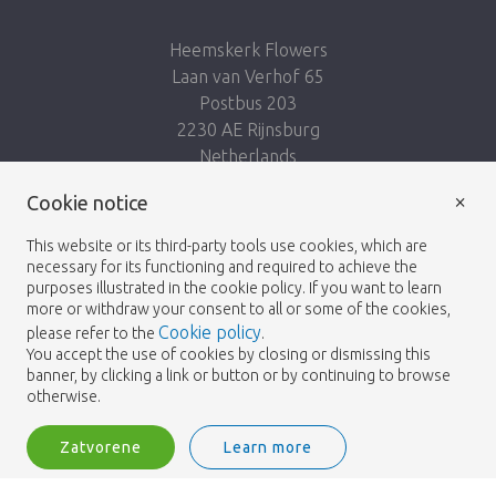
Heemskerk Flowers
Laan van Verhof 65
Postbus 203
2230 AE Rijnsburg
Netherlands
×
Nasleduj nás:
Cookie notice
This website or its third-party tools use cookies, which are
necessary for its functioning and required to achieve the
purposes illustrated in the cookie policy. If you want to learn
more or withdraw your consent to all or some of the cookies,
Cookie policy
please refer to the
.
Heemskerk Flowers
Podmienky
Zásady
© 2026 -
You accept the use of cookies by closing or dismissing this
banner, by clicking a link or button or by continuing to browse
ochrany osobných údajov
otherwise.
Zatvorene
Learn more
Heemskerk Flowers is a trading name of BGH A.Heemskerk AZN b.v.
1