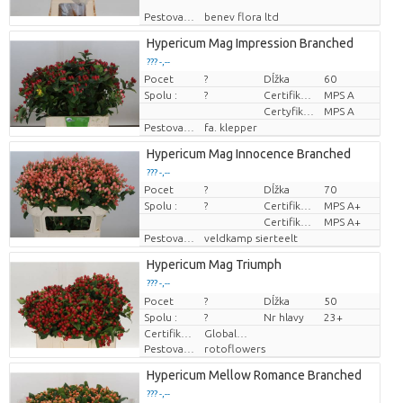
Pestovatel
benev flora ltd
Hypericum Mag Impression Branched
??? -,--
Pocet
?
Dĺžka
60
Cena za kus
Spolu :
?
Certifikát MPS.
MPS A
Certyfikat MPS.
MPS A
Pestovatel
fa. klepper
Hypericum Mag Innocence Branched
??? -,--
Pocet
?
Dĺžka
70
Cena za kus
Spolu :
?
Certifikát MPS.
MPS A+
Certifikát MPS.
MPS A+
Pestovatel
veldkamp sierteelt
Hypericum Mag Triumph
??? -,--
Pocet
Cena za kus
?
Dĺžka
50
Spolu :
?
Nr hlavy
23+
Certifikát MPS.
GlobalGap
Pestovatel
rotoflowers
Hypericum Mellow Romance Branched
??? -,--