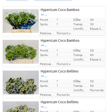
Hypericum Coco Bamboo
??? -,--
Pocet
?
Dĺžka
40
Cena za kus
Spolu :
?
Transportná výška
50
Certificaten Ethiopian Ehpea
Ehpea Silver
Pestovatel
florius b.v.
Hypericum Coco Bamboo
??? -,--
Pocet
?
Dĺžka
50
Cena za kus
Spolu :
?
Transportná výška
60
Certificaten Ethiopian Ehpea
Ehpea Silver
Pestovatel
florius b.v.
Hypericum Coco Bellimo
??? -,--
Pocet
?
Dĺžka
50
Cena za kus
Spolu :
?
Transportná výška
60
Certificaten Florverde
Florverde
Pestovatel
florius bv
Hypericum Coco Bellimo
??? -,--
Pocet
?
Dĺžka
60