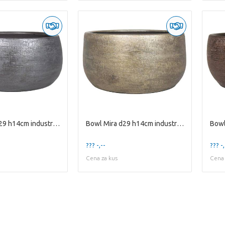
Bowl Mira d29 h14cm industrial black
Bowl Mira d29 h14cm industrial gold
Bowl
??? -,--
??? -,
Cena za kus
Cena 