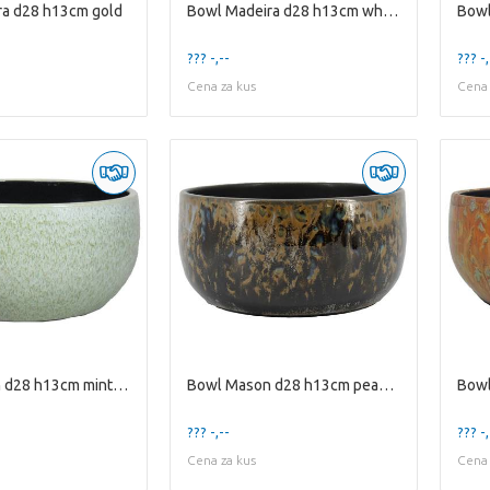
ra d28 h13cm gold
Bowl Madeira d28 h13cm white gold
Bowl
??? -,--
??? -,
Cena za kus
Cena 
Bowl Mason d28 h13cm mintgreen
Bowl Mason d28 h13cm peacock blue
Bowl
??? -,--
??? -,
Cena za kus
Cena 