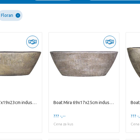
Floran
Boat Mira 67x19x23cm industrial gold
Boat Mira 69x17x25cm industrial white
??? -,--
??? -,
Cena za kus
Cena 