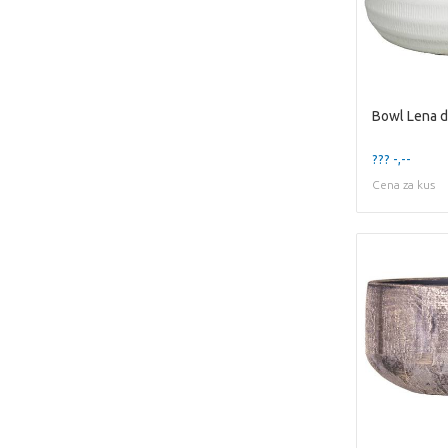
??? -,--
Cena za kus