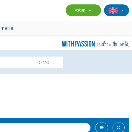
Vstup
umenie.
DEMO