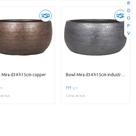
B
D
O
P
V
 Mira d34 h15cm copper
Bowl Mira d34 h15cm industrial black
--
??? -,--
za kus
Cena za kus