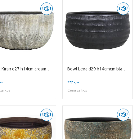
Bowl Kiran d27 h14cm cream green
Bowl Lena d29 h14cmcm black matte
--
??? -,--
za kus
Cena za kus