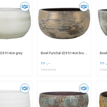
d29 h14cm grey
Bowl Funchal d29 h14cm brown
??? -,--
??? -,
Cena za kus
Cena 