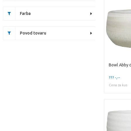
Farba
Povod tovaru
Bowl Abby 
??? -,--
Cena za kus