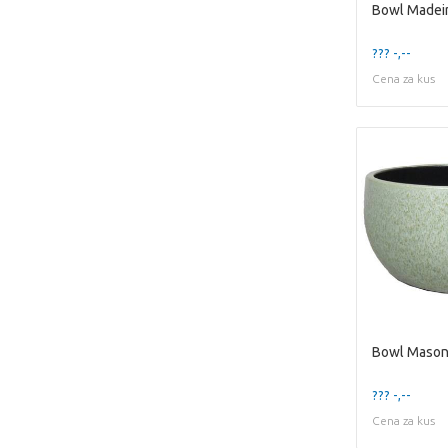
Bowl Madei
??? -,--
Cena za kus
??? -,--
Cena za kus