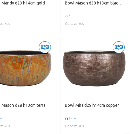
 Mandy d29 h14cm gold
Bowl Mason d28 h13cm black/blue
--
??? -,--
za kus
Cena za kus
 Mason d28 h13cm terra
Bowl Mira d29 h14cm copper
--
??? -,--
za kus
Cena za kus