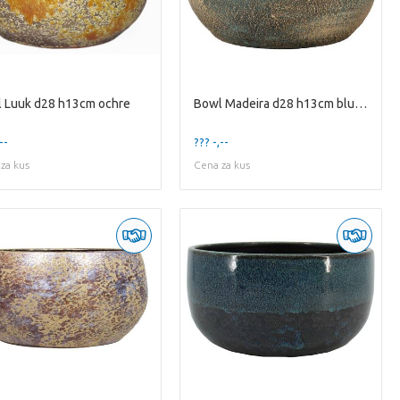
 Luuk d28 h13cm ochre
Bowl Madeira d28 h13cm blue gold
--
??? -,--
za kus
Cena za kus