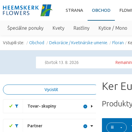
STRANA
OBCHOD
FLOW
Špeciálne ponuky
Kvety
Rastliny
Kytice / Mono
Vstupili ste:
Obchod
Dekorácie / Kvetinárske umenie.
Floran
Ke
štvrtok 13. 8. 2026
Remainin
Ker Eu
Vycistit
Produkty
Tovar- skupiny
Partner