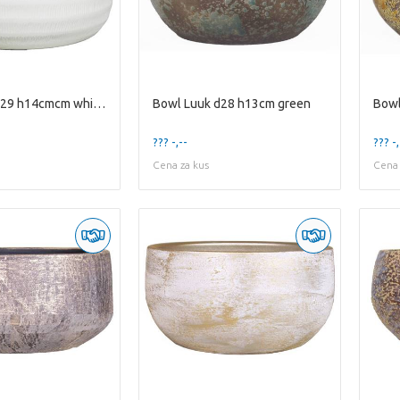
Bowl Lena d29 h14cmcm white matte
Bowl Luuk d28 h13cm green
Bowl
??? -,--
??? -,
Cena za kus
Cena 