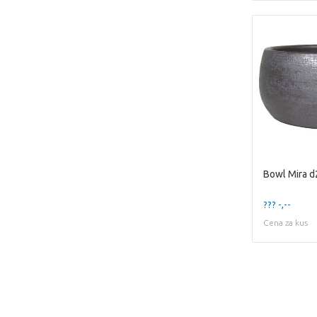
??? -,--
Cena za kus