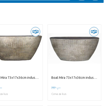
Boat Mira 73x17x36cm industrial gold
Boat Mira 73x17x36cm industrial white
--
??? -,--
za kus
Cena za kus