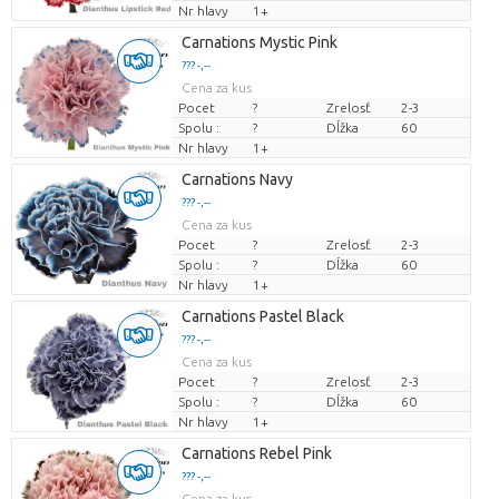
Nr hlavy
1+
Carnations Mystic Pink
??? -,--
Cena za kus
Pocet
?
Zrelosť
2-3
Spolu :
?
Dĺžka
60
Nr hlavy
1+
Carnations Navy
??? -,--
Cena za kus
Pocet
?
Zrelosť
2-3
Spolu :
?
Dĺžka
60
Nr hlavy
1+
Carnations Pastel Black
??? -,--
Cena za kus
Pocet
?
Zrelosť
2-3
Spolu :
?
Dĺžka
60
Nr hlavy
1+
Carnations Rebel Pink
??? -,--
Cena za kus