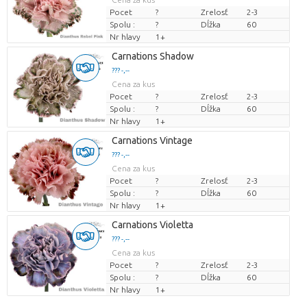
Pocet
?
Zrelosť
2-3
Spolu :
?
Dĺžka
60
Nr hlavy
1+
Carnations Shadow
??? -,--
Cena za kus
Pocet
?
Zrelosť
2-3
Spolu :
?
Dĺžka
60
Nr hlavy
1+
Carnations Vintage
??? -,--
Cena za kus
Pocet
?
Zrelosť
2-3
Spolu :
?
Dĺžka
60
Nr hlavy
1+
Carnations Violetta
??? -,--
Cena za kus
Pocet
?
Zrelosť
2-3
Spolu :
?
Dĺžka
60
Nr hlavy
1+