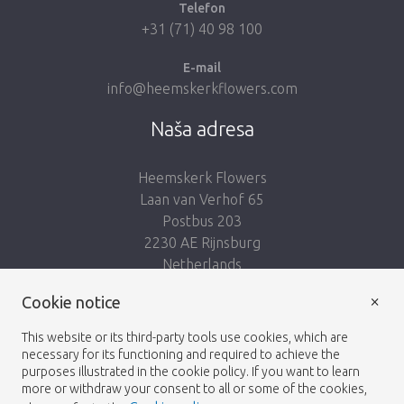
Telefon
+31 (71) 40 98 100
E-mail
info@heemskerkflowers.com
Naša adresa
Heemskerk Flowers
Laan van Verhof 65
Postbus 203
2230 AE Rijnsburg
Netherlands
×
Nasleduj nás:
Cookie notice
This website or its third-party tools use cookies, which are
necessary for its functioning and required to achieve the
purposes illustrated in the cookie policy. If you want to learn
more or withdraw your consent to all or some of the cookies,