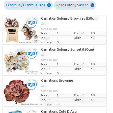
Dianthus / Dianthus Tros
Roses VIP by Sassen
Carnation Solomio Brownies (l50cm)
??? -,--
Cena za kus
Pocet
?
Zrelosť
2-3
Spolu :
?
Dĺžka
50
Nr hlavy
3+
Carnation Solomio Sunset (l50cm)
??? -,--
Cena za kus
Pocet
?
Zrelosť
2-3
Spolu :
?
Dĺžka
50
Nr hlavy
3+
Carnations Brownies
??? -,--
Cena za kus
Pocet
?
Zrelosť
2-3
Spolu :
?
Dĺžka
60
Nr hlavy
1+
Carnations Cote D Azur