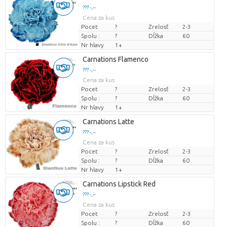
??? -,--
Cena za kus
Pocet
?
Zrelosť
2-3
Spolu :
?
Dĺžka
60
Nr hlavy
1+
Carnations Flamenco
??? -,--
Cena za kus
Pocet
?
Zrelosť
2-3
Spolu :
?
Dĺžka
60
Nr hlavy
1+
Carnations Latte
??? -,--
Cena za kus
Pocet
?
Zrelosť
2-3
Spolu :
?
Dĺžka
60
Nr hlavy
1+
Carnations Lipstick Red
??? -,--
Cena za kus
Pocet
?
Zrelosť
2-3
Spolu :
?
Dĺžka
60