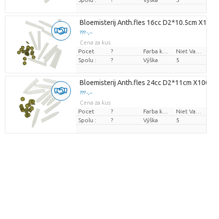
Bloemisterij Anth.fles 16cc D2*10.5cm X100
??? -,--
Cena za kus
Pocet
?
Farba kvetu
Niet Van Toepassing
Spolu :
?
Výška
5
Bloemisterij Anth.fles 24cc D2*11cm X100
??? -,--
Cena za kus
Pocet
?
Farba kvetu
Niet Van Toepassing
Spolu :
?
Výška
5