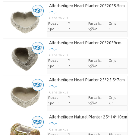
Allerheiligen Heart Planter 20*20*5.5cm
??? -,--
Cena za kus
Pocet
?
Farba kvetu
Grijs
Spolu :
?
Výška
6
Allerheiligen Heart Planter 20*20*9cm
??? -,--
Cena za kus
Pocet
?
Farba kvetu
Grijs
Spolu :
?
Výška
9
Allerheiligen Heart Planter 25*25.5*7cm
??? -,--
Cena za kus
Pocet
?
Farba kvetu
Grijs
Spolu :
?
Výška
7,5
Allerheiligen Natural Planter 25*14*10cm
??? -,--
Cena za kus
Pocet
?
Farba kvetu
Blauw groen