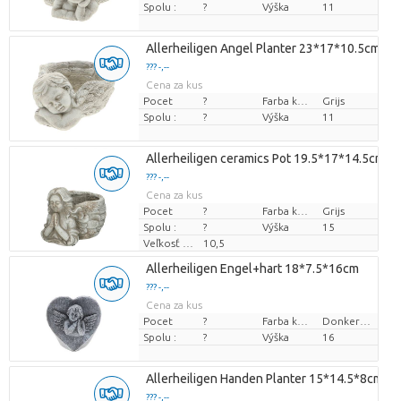
Spolu :
?
Výška
11
Allerheiligen Angel Planter 23*17*10.5cm
??? -,--
Cena za kus
Pocet
?
Farba kvetu
Grijs
Spolu :
?
Výška
11
Allerheiligen ceramics Pot 19.5*17*14.5cm
??? -,--
Cena za kus
Pocet
?
Farba kvetu
Grijs
Spolu :
?
Výška
15
Veľkosť hrnca (cm)
10,5
Allerheiligen Engel+hart 18*7.5*16cm
??? -,--
Cena za kus
Pocet
?
Farba kvetu
Donkergrijs
Spolu :
?
Výška
16
Allerheiligen Handen Planter 15*14.5*8cm
??? -,--