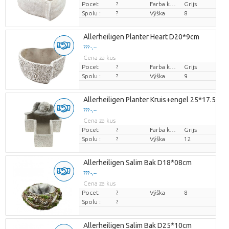
Pocet
?
Farba kvetu
Grijs
Spolu :
?
Výška
8
Allerheiligen Planter Heart D20*9cm
??? -,--
Cena za kus
Pocet
?
Farba kvetu
Grijs
Spolu :
?
Výška
9
Allerheiligen Planter Kruis+engel 25*17.5*1
??? -,--
Cena za kus
Pocet
?
Farba kvetu
Grijs
Spolu :
?
Výška
12
Allerheiligen Salim Bak D18*08cm
??? -,--
Cena za kus
Pocet
?
Výška
8
Spolu :
?
Allerheiligen Salim Bak D25*10cm