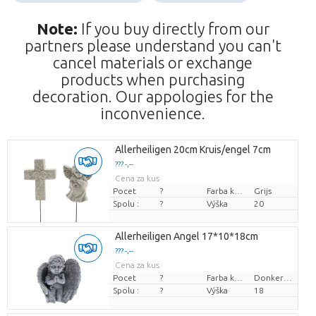
Note:
If you buy directly from our
partners please understand you can't
cancel materials or exchange
products when purchasing
decoration. Our appologies for the
inconvenience.
Allerheiligen 20cm Kruis/engel 7cm
??? -,--
Cena za kus
Pocet
?
Farba kvetu
Grijs
Spolu :
?
Výška
20
Allerheiligen Angel 17*10*18cm
??? -,--
Cena za kus
Pocet
?
Farba kvetu
Donkergrijs
Spolu :
?
Výška
18