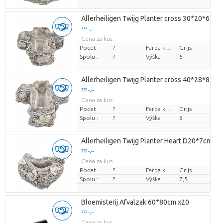
Allerheiligen Twijg Planter cross 30*20*6cm
??? -,--
Cena za kus
Pocet
?
Farba kvetu
Grijs
Spolu :
?
Výška
6
Allerheiligen Twijg Planter cross 40*28*8cm
??? -,--
Cena za kus
Pocet
?
Farba kvetu
Grijs
Spolu :
?
Výška
8
Allerheiligen Twijg Planter Heart D20*7cm
??? -,--
Cena za kus
Pocet
?
Farba kvetu
Grijs
Spolu :
?
Výška
7,5
Bloemisterij Afvalzak 60*80cm x20
??? -,--
Cena za kus