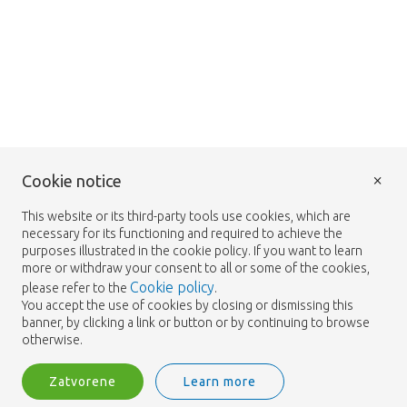
×
Cookie notice
This website or its third-party tools use cookies, which are
necessary for its functioning and required to achieve the
purposes illustrated in the cookie policy. If you want to learn
more or withdraw your consent to all or some of the cookies,
Cookie policy
please refer to the
.
You accept the use of cookies by closing or dismissing this
banner, by clicking a link or button or by continuing to browse
otherwise.
Zatvorene
Learn more