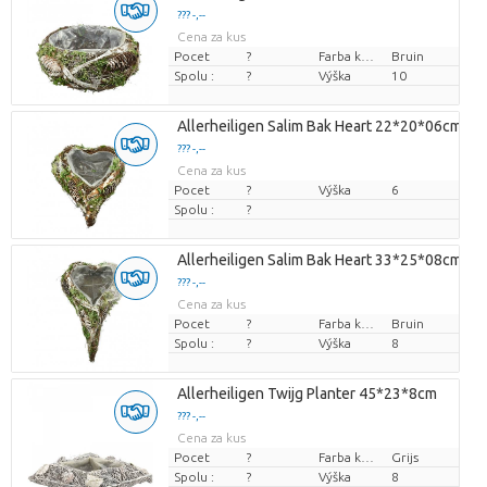
??? -,--
Cena za kus
Pocet
?
Farba kvetu
Bruin
Spolu :
?
Výška
10
Allerheiligen Salim Bak Heart 22*20*06cm
??? -,--
Cena za kus
Pocet
?
Výška
6
Spolu :
?
Allerheiligen Salim Bak Heart 33*25*08cm
??? -,--
Cena za kus
Pocet
?
Farba kvetu
Bruin
Spolu :
?
Výška
8
Allerheiligen Twijg Planter 45*23*8cm
??? -,--
Cena za kus
Pocet
?
Farba kvetu
Grijs
Spolu :
?
Výška
8