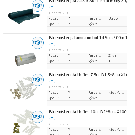
Bloemisterij Afvalzak 80*110cm 60my 20/rol
??? -,--
Cena za kus
Pocet
?
Farba kvetu
Blauw
Spolu :
?
Výška
5
Bloemisterij aluminium foil 14.5cm 300m 11m
??? -,--
Cena za kus
Pocet
?
Farba kvetu
Zilver
Spolu :
?
Výška
15
Bloemisterij Anth.fles 7.5cc D1.5*8cm X100
??? -,--
Cena za kus
Pocet
?
Farba kvetu
Niet Van Toepassing
Spolu :
?
Výška
5
Bloemisterij Anth.fles 10cc D2*8cm X100
??? -,--
Cena za kus
Pocet
?
Farba kvetu
Niet Van Toepassing
Spolu :
?
Výška
5