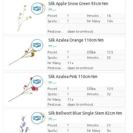
Silk Apple Snow Green 93cm Nm
??? -,--
Pocet
Cena za kus
?
Hmotnosť
16
Spolu :
?
Nr hlavy
10+
Pestovatel
daan kromhout
Silk Azalea Orange 110cm Nm
??? -,--
Pocet
Cena za kus
?
Dĺžka
125
Spolu :
?
Hmotnosť
32
Nr hlavy
11+
Pestovatel
daan kromhout
Silk Azalea Pink 110cm Nm
??? -,--
Pocet
Cena za kus
?
Dĺžka
125
Spolu :
?
Hmotnosť
32
Nr hlavy
11+
Pestovatel
daan kromhout
Silk Bellwort Blue Single Stem 82cm Nm
??? -,--
Pocet
Cena za kus
?
Hmotnosť
21
Spolu :
?
Nr hlavy
9+