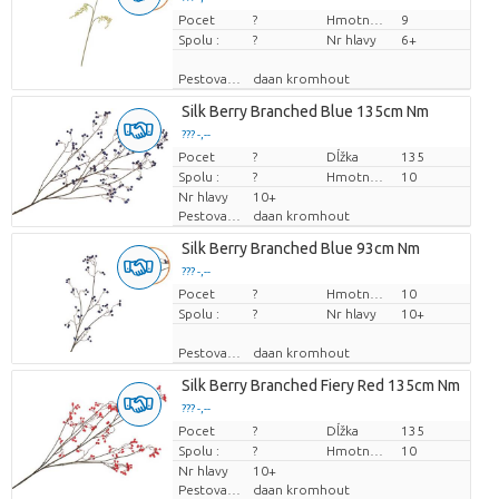
Pocet
Cena za kus
?
Hmotnosť
9
Spolu :
?
Nr hlavy
6+
Pestovatel
daan kromhout
Silk Berry Branched Blue 135cm Nm
??? -,--
Pocet
Cena za kus
?
Dĺžka
135
Spolu :
?
Hmotnosť
10
Nr hlavy
10+
Pestovatel
daan kromhout
Silk Berry Branched Blue 93cm Nm
??? -,--
Pocet
Cena za kus
?
Hmotnosť
10
Spolu :
?
Nr hlavy
10+
Pestovatel
daan kromhout
Silk Berry Branched Fiery Red 135cm Nm
??? -,--
Pocet
Cena za kus
?
Dĺžka
135
Spolu :
?
Hmotnosť
10
Nr hlavy
10+
Pestovatel
daan kromhout