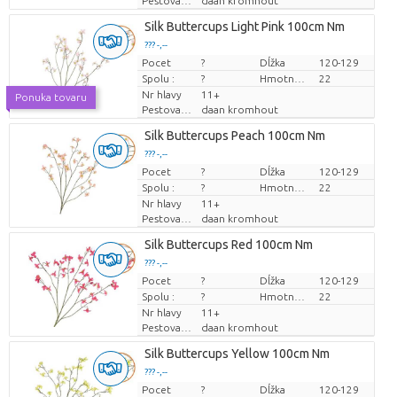
Pestovatel
daan kromhout
Silk Buttercups Light Pink 100cm Nm
??? -,--
Pocet
Cena za kus
?
Dĺžka
120-129
Spolu :
?
Hmotnosť
22
Nr hlavy
11+
Ponuka tovaru
Pestovatel
daan kromhout
Silk Buttercups Peach 100cm Nm
??? -,--
Pocet
Cena za kus
?
Dĺžka
120-129
Spolu :
?
Hmotnosť
22
Nr hlavy
11+
Pestovatel
daan kromhout
Silk Buttercups Red 100cm Nm
??? -,--
Pocet
Cena za kus
?
Dĺžka
120-129
Spolu :
?
Hmotnosť
22
Nr hlavy
11+
Pestovatel
daan kromhout
Silk Buttercups Yellow 100cm Nm
??? -,--
Pocet
Cena za kus
?
Dĺžka
120-129