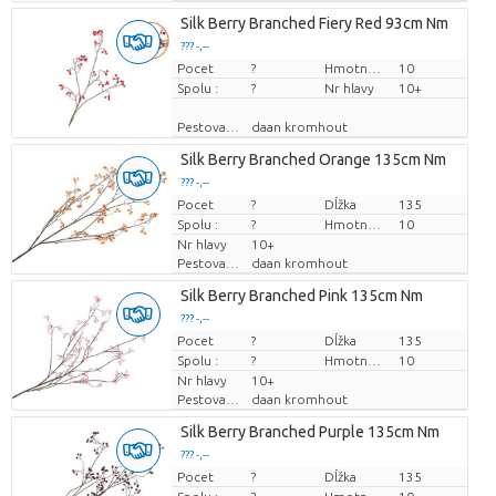
Silk Berry Branched Fiery Red 93cm Nm
??? -,--
Pocet
Cena za kus
?
Hmotnosť
10
Spolu :
?
Nr hlavy
10+
Pestovatel
daan kromhout
Silk Berry Branched Orange 135cm Nm
??? -,--
Pocet
Cena za kus
?
Dĺžka
135
Spolu :
?
Hmotnosť
10
Nr hlavy
10+
Pestovatel
daan kromhout
Silk Berry Branched Pink 135cm Nm
??? -,--
Pocet
Cena za kus
?
Dĺžka
135
Spolu :
?
Hmotnosť
10
Nr hlavy
10+
Pestovatel
daan kromhout
Silk Berry Branched Purple 135cm Nm
??? -,--
Pocet
Cena za kus
?
Dĺžka
135