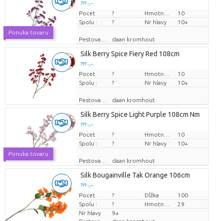
??? -,--
Pocet
Cena za kus
?
Hmotnosť
10
Spolu :
?
Nr hlavy
10+
Ponuka tovaru
Pestovatel
daan kromhout
Silk Berry Spice Fiery Red 108cm
??? -,--
Pocet
Cena za kus
?
Hmotnosť
10
Spolu :
?
Nr hlavy
10+
Pestovatel
daan kromhout
Silk Berry Spice Light Purple 108cm Nm
??? -,--
Pocet
Cena za kus
?
Hmotnosť
10
Spolu :
?
Nr hlavy
10+
Ponuka tovaru
Pestovatel
daan kromhout
Silk Bougainville Tak Orange 106cm
??? -,--
Pocet
Cena za kus
?
Dĺžka
100
Spolu :
?
Hmotnosť
29
Nr hlavy
9+