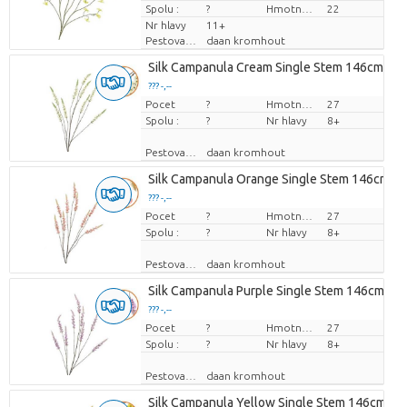
Spolu :
?
Hmotnosť
22
Nr hlavy
11+
Pestovatel
daan kromhout
Silk Campanula Cream Single Stem 146cm Nm
??? -,--
Pocet
Cena za kus
?
Hmotnosť
27
Spolu :
?
Nr hlavy
8+
Pestovatel
daan kromhout
Silk Campanula Orange Single Stem 146cm N
??? -,--
Pocet
Cena za kus
?
Hmotnosť
27
Spolu :
?
Nr hlavy
8+
Pestovatel
daan kromhout
Silk Campanula Purple Single Stem 146cm Nm
??? -,--
Pocet
Cena za kus
?
Hmotnosť
27
Spolu :
?
Nr hlavy
8+
Pestovatel
daan kromhout
Silk Campanula Yellow Single Stem 146cm Nm