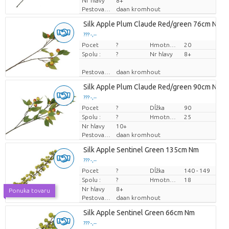
Nr hlavy
8+
Pestovatel
daan kromhout
Silk Apple Plum Claude Red/green 76cm Nm
??? -,--
Pocet
Cena za kus
?
Hmotnosť
20
Spolu :
?
Nr hlavy
8+
Pestovatel
daan kromhout
Silk Apple Plum Claude Red/green 90cm Nm
??? -,--
Pocet
Cena za kus
?
Dĺžka
90
Spolu :
?
Hmotnosť
25
Nr hlavy
10+
Pestovatel
daan kromhout
Silk Apple Sentinel Green 135cm Nm
??? -,--
Pocet
Cena za kus
?
Dĺžka
140 - 149
Spolu :
?
Hmotnosť
18
Nr hlavy
8+
Ponuka tovaru
Pestovatel
daan kromhout
Silk Apple Sentinel Green 66cm Nm
??? -,--