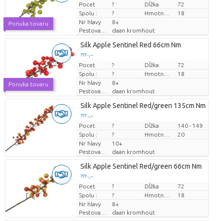
Pocet
Cena za kus
?
Dĺžka
72
Spolu :
?
Hmotnosť
18
Nr hlavy
8+
Ponuka tovaru
Pestovatel
daan kromhout
Silk Apple Sentinel Red 66cm Nm
??? -,--
Pocet
Cena za kus
?
Dĺžka
72
Spolu :
?
Hmotnosť
18
Nr hlavy
8+
Ponuka tovaru
Pestovatel
daan kromhout
Silk Apple Sentinel Red/green 135cm Nm
??? -,--
Pocet
Cena za kus
?
Dĺžka
140 - 149
Spolu :
?
Hmotnosť
20
Nr hlavy
10+
Pestovatel
daan kromhout
Silk Apple Sentinel Red/green 66cm Nm
??? -,--
Pocet
Cena za kus
?
Dĺžka
72
Spolu :
?
Hmotnosť
18
Nr hlavy
8+
Pestovatel
daan kromhout