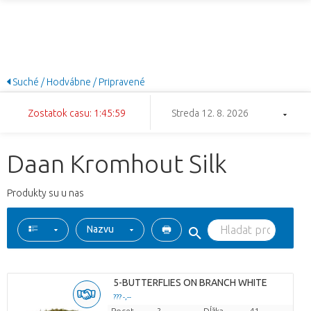
Suché / Hodvábne / Pripravené
Zostatok casu: 1:45:58
Streda 12. 8. 2026
Daan Kromhout Silk
Produkty su u nas
Nazvu
5-BUTTERFLIES ON BRANCH WHITE
??? -,--
Pocet
Cena za kus
?
Dĺžka
41