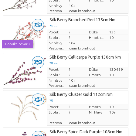
Spolu :
?
Hmotnosť
10
Nr hlavy
10+
Pestovatel
daan kromhout
Silk Berry Branched Red 135cm Nm
??? -,--
Pocet
Cena za kus
?
Dĺžka
135
Spolu :
?
Hmotnosť
10
Nr hlavy
10+
Ponuka tovaru
Pestovatel
daan kromhout
Silk Berry Callicarpa Purple 130cm Nm
??? -,--
Pocet
Cena za kus
?
Dĺžka
130-139
Spolu :
?
Hmotnosť
10
Nr hlavy
10+
Pestovatel
daan kromhout
Silk Berry Cluster Gold 112cm Nm
??? -,--
Pocet
Cena za kus
?
Hmotnosť
10
Spolu :
?
Nr hlavy
10+
Pestovatel
daan kromhout
Silk Berry Spice Dark Purple 108cm Nm