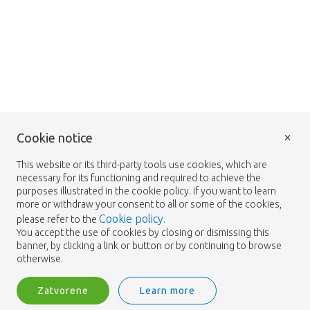
×
Cookie notice
This website or its third-party tools use cookies, which are
necessary for its functioning and required to achieve the
purposes illustrated in the cookie policy. If you want to learn
more or withdraw your consent to all or some of the cookies,
Cookie policy
please refer to the
.
You accept the use of cookies by closing or dismissing this
banner, by clicking a link or button or by continuing to browse
otherwise.
Zatvorene
Learn more