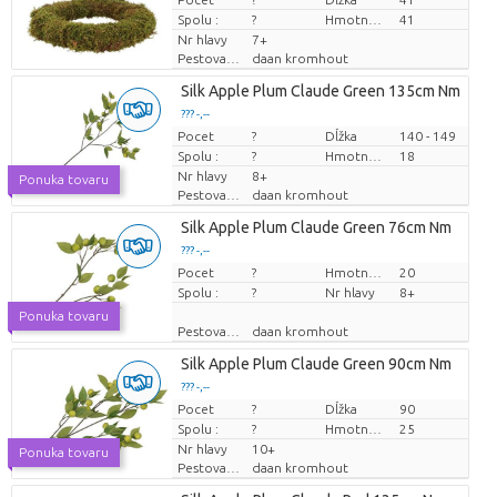
Spolu :
?
Hmotnosť
41
Nr hlavy
7+
Pestovatel
daan kromhout
Silk Apple Plum Claude Green 135cm Nm
??? -,--
Pocet
Cena za kus
?
Dĺžka
140 - 149
Spolu :
?
Hmotnosť
18
Nr hlavy
8+
Ponuka tovaru
Pestovatel
daan kromhout
Silk Apple Plum Claude Green 76cm Nm
??? -,--
Pocet
Cena za kus
?
Hmotnosť
20
Spolu :
?
Nr hlavy
8+
Ponuka tovaru
Pestovatel
daan kromhout
Silk Apple Plum Claude Green 90cm Nm
??? -,--
Pocet
Cena za kus
?
Dĺžka
90
Spolu :
?
Hmotnosť
25
Nr hlavy
10+
Ponuka tovaru
Pestovatel
daan kromhout