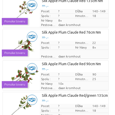
Silk Apple Plum Claude Red 135cm Nm
??? -,--
Pocet
Cena za kus
?
Dĺžka
140 - 149
Spolu :
?
Hmotnosť
18
Nr hlavy
8+
Ponuka tovaru
Pestovatel
daan kromhout
Silk Apple Plum Claude Red 76cm Nm
??? -,--
Pocet
Cena za kus
?
Hmotnosť
22
Spolu :
?
Nr hlavy
8+
Ponuka tovaru
Pestovatel
daan kromhout
Silk Apple Plum Claude Red 90cm Nm
??? -,--
Pocet
Cena za kus
?
Dĺžka
90
Spolu :
?
Hmotnosť
25
Nr hlavy
10+
Ponuka tovaru
Pestovatel
daan kromhout
Silk Apple Plum Claude Red/green 135cm Nm
??? -,--
Pocet
Cena za kus
?
Dĺžka
140 - 149
Spolu :
?
Hmotnosť
18