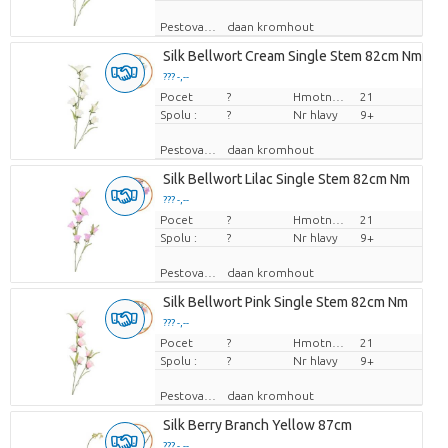
Pestovatel
daan kromhout
Silk Bellwort Cream Single Stem 82cm Nm
??? -,--
Pocet
Cena za kus
?
Hmotnosť
21
Spolu :
?
Nr hlavy
9+
Pestovatel
daan kromhout
Silk Bellwort Lilac Single Stem 82cm Nm
??? -,--
Pocet
Cena za kus
?
Hmotnosť
21
Spolu :
?
Nr hlavy
9+
Pestovatel
daan kromhout
Silk Bellwort Pink Single Stem 82cm Nm
??? -,--
Pocet
Cena za kus
?
Hmotnosť
21
Spolu :
?
Nr hlavy
9+
Pestovatel
daan kromhout
Silk Berry Branch Yellow 87cm
??? -,--