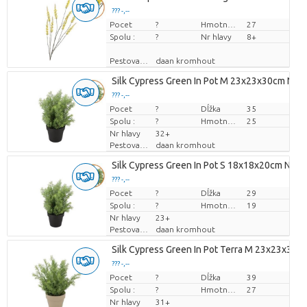
??? -,--
Pocet
Cena za kus
?
Hmotnosť
27
Spolu :
?
Nr hlavy
8+
Pestovatel
daan kromhout
Silk Cypress Green In Pot M 23x23x30cm Nm
??? -,--
Pocet
Cena za kus
?
Dĺžka
35
Spolu :
?
Hmotnosť
25
Nr hlavy
32+
Pestovatel
daan kromhout
Silk Cypress Green In Pot S 18x18x20cm Nm
??? -,--
Pocet
Cena za kus
?
Dĺžka
29
Spolu :
?
Hmotnosť
19
Nr hlavy
23+
Pestovatel
daan kromhout
Silk Cypress Green In Pot Terra M 23x23x31
??? -,--
Pocet
Cena za kus
?
Dĺžka
39
Spolu :
?
Hmotnosť
27
Nr hlavy
31+