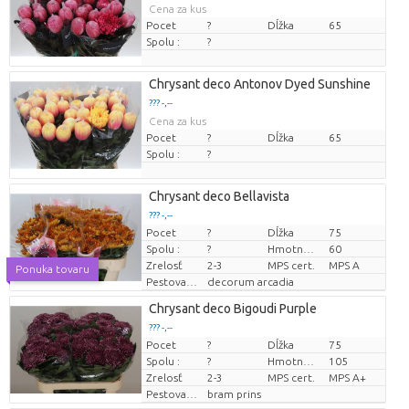
Cena za kus
Pocet
?
Dĺžka
65
Spolu :
?
Chrysant deco Antonov Dyed Sunshine
??? -,--
Cena za kus
Pocet
?
Dĺžka
65
Spolu :
?
Chrysant deco Bellavista
??? -,--
Pocet
?
Dĺžka
75
Cena za kus
Spolu :
?
Hmotnosť
60
Zrelosť
2-3
MPS cert.
MPS A
Ponuka tovaru
Pestovatel
decorum arcadia
Chrysant deco Bigoudi Purple
??? -,--
Pocet
?
Dĺžka
75
Cena za kus
Spolu :
?
Hmotnosť
105
Zrelosť
2-3
MPS cert.
MPS A+
Pestovatel
bram prins