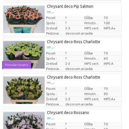
Chrysant deco Pip Salmon
??? -,--
Pocet
?
Dĺžka
70
Cena za kus
Spolu :
?
Hmotnosť
100
Zrelosť
2-3
MPS cert.
MPS A+
Pestovatel
decorum arcadia
Chrysant deco Ross Charlotte
??? -,--
Pocet
?
Dĺžka
70
Cena za kus
Spolu :
?
Hmotnosť
60
Zrelosť
2-3
MPS cert.
MPS A
Ponuka tovaru
Pestovatel
decorum arcadia
Chrysant deco Ross Charlotte
??? -,--
Pocet
?
Dĺžka
70
Cena za kus
Spolu :
?
Hmotnosť
90
Zrelosť
2-3
MPS cert.
MPS A+
Pestovatel
decorum arcadia
Chrysant deco Rossano
??? -,--
Pocet
?
Dĺžka
70
Cena za kus