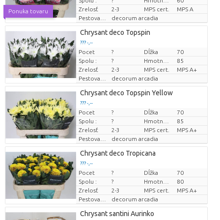
Spolu :
?
Hmotnosť
60
Zrelosť
2-3
MPS cert.
MPS A
Ponuka tovaru
Pestovatel
decorum arcadia
Chrysant deco Topspin
??? -,--
Pocet
?
Dĺžka
70
Cena za kus
Spolu :
?
Hmotnosť
85
Zrelosť
2-3
MPS cert.
MPS A+
Pestovatel
decorum arcadia
Chrysant deco Topspin Yellow
??? -,--
Pocet
?
Dĺžka
70
Cena za kus
Spolu :
?
Hmotnosť
85
Zrelosť
2-3
MPS cert.
MPS A+
Pestovatel
decorum arcadia
Chrysant deco Tropicana
??? -,--
Pocet
?
Dĺžka
70
Cena za kus
Spolu :
?
Hmotnosť
80
Zrelosť
2-3
MPS cert.
MPS A+
Pestovatel
decorum arcadia
Chrysant santini Aurinko