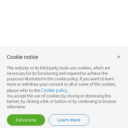
×
Cookie notice
This website or its third-party tools use cookies, which are
necessary for its functioning and required to achieve the
purposes illustrated in the cookie policy. If you want to learn
more or withdraw your consent to all or some of the cookies,
Cookie policy
please refer to the
.
You accept the use of cookies by closing or dismissing this
banner, by clicking a link or button or by continuing to browse
otherwise.
Zatvorene
Learn more