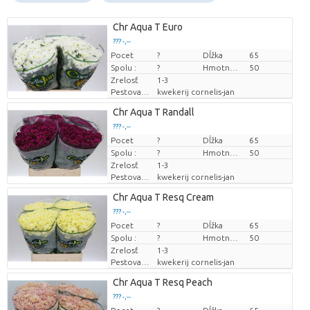
Chr Aqua T Euro
??? -,--
Pocet
Cena za kus
?
Dĺžka
65
Spolu :
?
Hmotnosť
50
Zrelosť
1-3
Pestovatel
kwekerij cornelis-jan
Chr Aqua T Randall
??? -,--
Pocet
Cena za kus
?
Dĺžka
65
Spolu :
?
Hmotnosť
50
Zrelosť
1-3
Pestovatel
kwekerij cornelis-jan
Chr Aqua T Resq Cream
??? -,--
Pocet
Cena za kus
?
Dĺžka
65
Spolu :
?
Hmotnosť
50
Zrelosť
1-3
Pestovatel
kwekerij cornelis-jan
Chr Aqua T Resq Peach
??? -,--