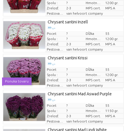
Spolu :
?
Hmotnosť zväzku
1200 gr.
Zrelosť
2-3
MPS cert.
MPS A
Pestovatel
van helvoort company
Chrysant santini Inzell
??? -,--
Pocet
?
Dĺžka
55
Cena za kus
Spolu :
?
Hmotnosť zväzku
1200 gr.
Zrelosť
2-3
MPS cert.
MPS A
Pestovatel
van helvoort company
Chrysant santini Krissi
??? -,--
Pocet
?
Dĺžka
55
Cena za kus
Spolu :
?
Hmotnosť zväzku
1200 gr.
Zrelosť
2-3
MPS cert.
MPS A
Ponuka tovaru
Pestovatel
van helvoort company
Chrysant santini Mad Aswad Purple
??? -,--
Pocet
?
Dĺžka
55
Cena za kus
Spolu :
?
Hmotnosť zväzku
1150 gr.
Zrelosť
2-3
MPS cert.
MPS A
Pestovatel
van helvoort company
Chrysant santini Mad Lindi White