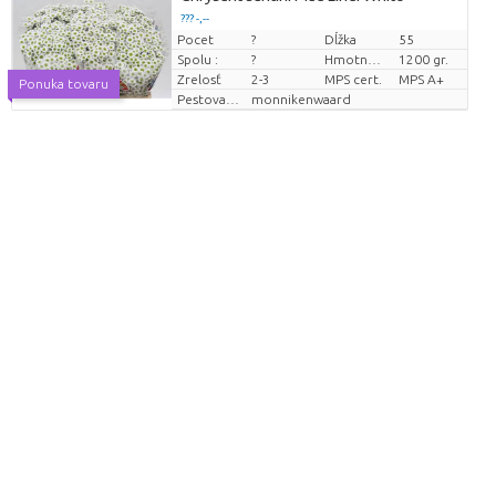
??? -,--
Pocet
?
Dĺžka
55
Cena za kus
Spolu :
?
Hmotnosť zväzku
1200 gr.
Zrelosť
2-3
MPS cert.
MPS A+
Ponuka tovaru
Pestovatel
monnikenwaard