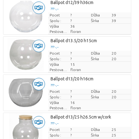
Ballpot d12/39 h36cm
??? -,--
Pocet
Cena za kus
?
Dĺžka
39
Spolu :
?
Šírka
39
Výška
36
Pestovatel
floran
Ballpot d13.5/20 h15cm
??? -,--
Pocet
Cena za kus
?
Dĺžka
20
Spolu :
?
Šírka
20
Výška
15
Pestovatel
floran
Ballpot d13/20 h16cm
??? -,--
Pocet
Cena za kus
?
Dĺžka
20
Spolu :
?
Šírka
20
Výška
16
Pestovatel
floran
Ballpot d13/25 h26.5cm w/cork
??? -,--
Pocet
Cena za kus
?
Dĺžka
25
Spolu :
?
Šírka
25