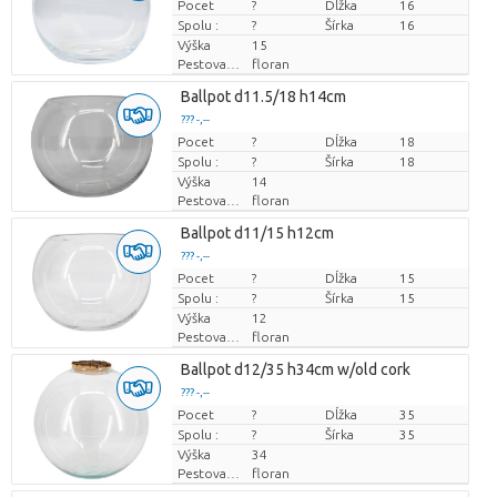
Pocet
Cena za kus
?
Dĺžka
16
Spolu :
?
Šírka
16
Výška
15
Pestovatel
floran
Ballpot d11.5/18 h14cm
??? -,--
Pocet
Cena za kus
?
Dĺžka
18
Spolu :
?
Šírka
18
Výška
14
Pestovatel
floran
Ballpot d11/15 h12cm
??? -,--
Pocet
Cena za kus
?
Dĺžka
15
Spolu :
?
Šírka
15
Výška
12
Pestovatel
floran
Ballpot d12/35 h34cm w/old cork
??? -,--
Pocet
Cena za kus
?
Dĺžka
35
Spolu :
?
Šírka
35
Výška
34
Pestovatel
floran