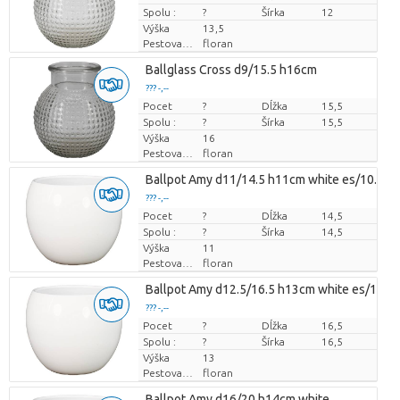
Spolu :
?
Šírka
12
Výška
13,5
Pestovatel
floran
Ballglass Cross d9/15.5 h16cm
??? -,--
Pocet
Cena za kus
?
Dĺžka
15,5
Spolu :
?
Šírka
15,5
Výška
16
Pestovatel
floran
Ballpot Amy d11/14.5 h11cm white es/10.5
??? -,--
Pocet
Cena za kus
?
Dĺžka
14,5
Spolu :
?
Šírka
14,5
Výška
11
Pestovatel
floran
Ballpot Amy d12.5/16.5 h13cm white es/12
??? -,--
Pocet
Cena za kus
?
Dĺžka
16,5
Spolu :
?
Šírka
16,5
Výška
13
Pestovatel
floran
Ballpot Amy d16/20 h14cm white