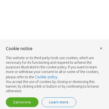
×
Cookie notice
This website or its third-party tools use cookies, which are
necessary for its functioning and required to achieve the
purposes illustrated in the cookie policy. If you want to learn
more or withdraw your consent to all or some of the cookies,
Cookie policy
please refer to the
.
You accept the use of cookies by closing or dismissing this
banner, by clicking a link or button or by continuing to browse
otherwise.
Zatvorene
Learn more