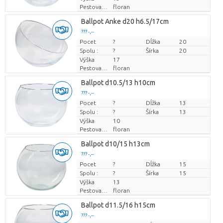
Pestovatel
floran
Ballpot Anke d20 h6.5/17cm
??? -,--
Pocet
Cena za kus
?
Dĺžka
20
Spolu :
?
Šírka
20
Výška
17
Pestovatel
floran
Ballpot d10.5/13 h10cm
??? -,--
Pocet
Cena za kus
?
Dĺžka
13
Spolu :
?
Šírka
13
Výška
10
Pestovatel
floran
Ballpot d10/15 h13cm
??? -,--
Pocet
Cena za kus
?
Dĺžka
15
Spolu :
?
Šírka
15
Výška
13
Pestovatel
floran
Ballpot d11.5/16 h15cm
??? -,--