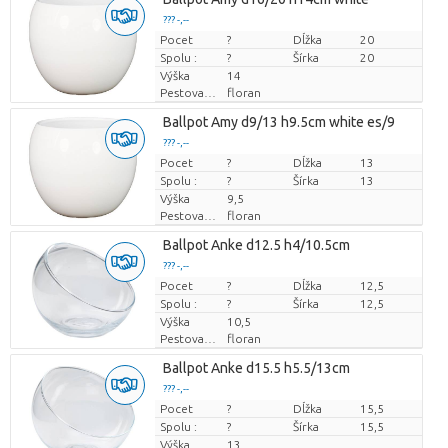
??? -,--
Pocet
Cena za kus
?
Dĺžka
20
Spolu :
?
Šírka
20
Výška
14
Pestovatel
floran
Ballpot Amy d9/13 h9.5cm white es/9
??? -,--
Pocet
Cena za kus
?
Dĺžka
13
Spolu :
?
Šírka
13
Výška
9,5
Pestovatel
floran
Ballpot Anke d12.5 h4/10.5cm
??? -,--
Pocet
Cena za kus
?
Dĺžka
12,5
Spolu :
?
Šírka
12,5
Výška
10,5
Pestovatel
floran
Ballpot Anke d15.5 h5.5/13cm
??? -,--
Pocet
Cena za kus
?
Dĺžka
15,5
Spolu :
?
Šírka
15,5
Výška
13