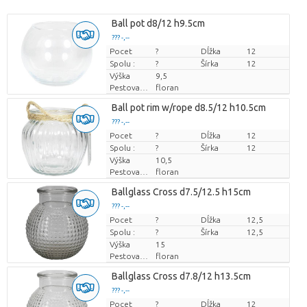
Ball pot d8/12 h9.5cm
??? -,--
Pocet
Cena za kus
?
Dĺžka
12
Spolu :
?
Šírka
12
Výška
9,5
Pestovatel
floran
Ball pot rim w/rope d8.5/12 h10.5cm
??? -,--
Pocet
Cena za kus
?
Dĺžka
12
Spolu :
?
Šírka
12
Výška
10,5
Pestovatel
floran
Ballglass Cross d7.5/12.5 h15cm
??? -,--
Pocet
Cena za kus
?
Dĺžka
12,5
Spolu :
?
Šírka
12,5
Výška
15
Pestovatel
floran
Ballglass Cross d7.8/12 h13.5cm
??? -,--
Pocet
Cena za kus
?
Dĺžka
12