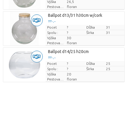
Výška
26,5
Pestovatel
floran
Ballpot d13/31 h30cm w/cork
??? -,--
Pocet
Cena za kus
?
Dĺžka
31
Spolu :
?
Šírka
31
Výška
30
Pestovatel
floran
Ballpot d14/25 h20cm
??? -,--
Pocet
Cena za kus
?
Dĺžka
25
Spolu :
?
Šírka
25
Výška
20
Pestovatel
floran