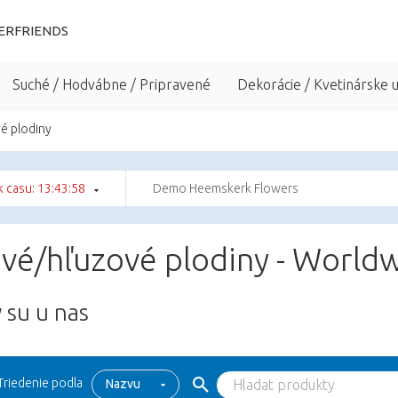
ERFRIENDS
Suché / Hodvábne / Pripravené
Dekorácie / Kvetinárske 
é plodiny
 casu: 13:43:57
Demo Heemskerk Flowers
vé/hľuzové plodiny - Worldw
 su u nas
Triedenie podla
Nazvu