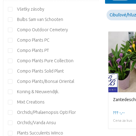
Všetky zásoby
Cibuľové/hľuz
Bulbs Sam van Schooten
Compo Outdoor Cemetery
Compo Plants PC
Compo Plants PT
Compo Plants Pure Collection
Compo Plants Solid Plant
Compo Plants/Bonsai Oriental
Koning & Nieuwendijk.
Mixt Creations
Orchids/Phalaenopsis Opti Flor
??? -,--
Cena za kus
Orchids/Vanda Ansu
Plants Succulents Winco