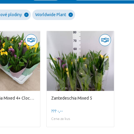
ové plodiny
Worldwide Plant
Zantedeschia Mixed 4+ Clock Buy
Zantedeschia Mixed 5
??? -,--
Cena za kus