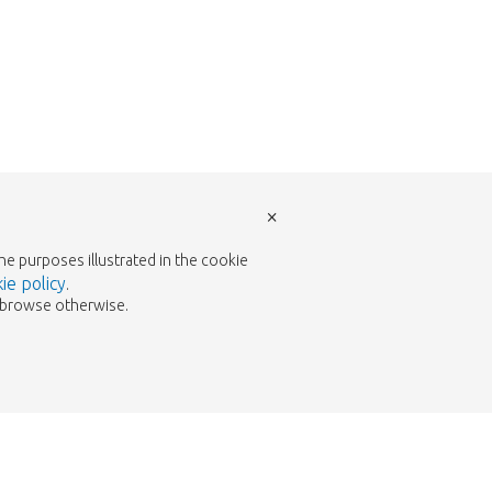
×
the purposes illustrated in the cookie
ie policy
.
to browse otherwise.