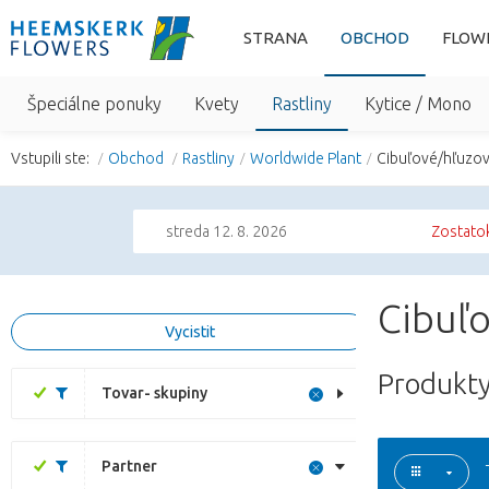
STRANA
OBCHOD
FLOW
Špeciálne ponuky
Kvety
Rastliny
Kytice / Mono
Vstupili ste:
Obchod
Rastliny
Worldwide Plant
Cibuľové/hľuzov
streda 12. 8. 2026
Zostatok
Cibuľo
Vycistit
Produkty
Tovar- skupiny
Partner