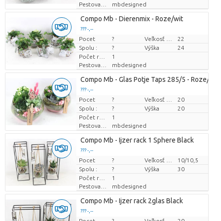
Pestovatel
mbdesigned
Compo Mb - Dierenmix - Roze/wit
??? -,--
Pocet
Cena za kus
?
Veľkosť hrnca (cm)
22
Spolu :
?
Výška
24
Počet rastlín/črepník
1
Pestovatel
mbdesigned
Compo Mb - Glas Potje Taps 285/5 - Roze/wit
??? -,--
Pocet
Cena za kus
?
Veľkosť hrnca (cm)
20
Spolu :
?
Výška
20
Počet rastlín/črepník
1
Pestovatel
mbdesigned
Compo Mb - Ijzer rack 1 Sphere Black
??? -,--
Pocet
Cena za kus
?
Veľkosť hrnca (cm)
10/10,5
Spolu :
?
Výška
30
Počet rastlín/črepník
1
Pestovatel
mbdesigned
Compo Mb - Ijzer rack 2glas Black
??? -,--
Pocet
Cena za kus
?
Veľkosť hrnca (cm)
20