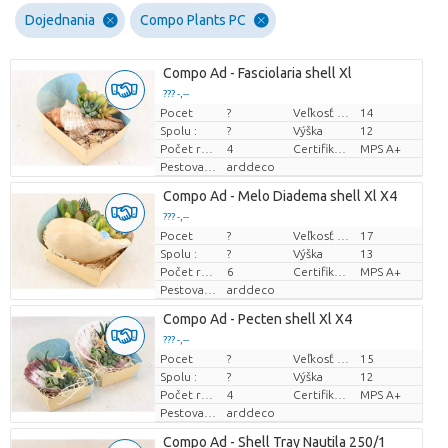
Dojednania
Compo Plants PC
Compo Ad - Fasciolaria shell Xl
??? -,--
Pocet
?
Veľkosť hrnca (cm)
14
Cena za kus
Spolu :
?
Výška
12
Počet rastlín/črepník
4
Certifikát MPS.
MPS A+
Pestovatel
arddeco
Compo Ad - Melo Diadema shell Xl X4
??? -,--
Pocet
?
Veľkosť hrnca (cm)
17
Cena za kus
Spolu :
?
Výška
13
Počet rastlín/črepník
6
Certifikát MPS.
MPS A+
Pestovatel
arddeco
Compo Ad - Pecten shell Xl X4
??? -,--
Pocet
?
Veľkosť hrnca (cm)
15
Cena za kus
Spolu :
?
Výška
12
Počet rastlín/črepník
4
Certifikát MPS.
MPS A+
Pestovatel
arddeco
Compo Ad - Shell Tray Nautila 250/1