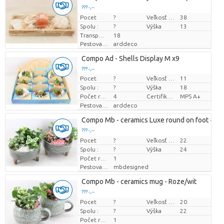
??? -,--
Pocet
Cena za kus
?
Veľkosť hrnca (cm)
38
Spolu :
?
Výška
13
Transportná výška
18
Pestovatel
arddeco
Compo Ad - Shells Display M x9
??? -,--
Pocet
?
Veľkosť hrnca (cm)
11
Cena za kus
Spolu :
?
Výška
18
Počet rastlín/črepník
4
Certifikát MPS.
MPS A+
Pestovatel
arddeco
Compo Mb - ceramics Luxe round on foot - Ro
??? -,--
Pocet
Cena za kus
?
Veľkosť hrnca (cm)
22
Spolu :
?
Výška
24
Počet rastlín/črepník
1
Pestovatel
mbdesigned
Compo Mb - ceramics mug - Roze/wit
??? -,--
Pocet
Cena za kus
?
Veľkosť hrnca (cm)
20
Spolu :
?
Výška
22
Počet rastlín/črepník
1