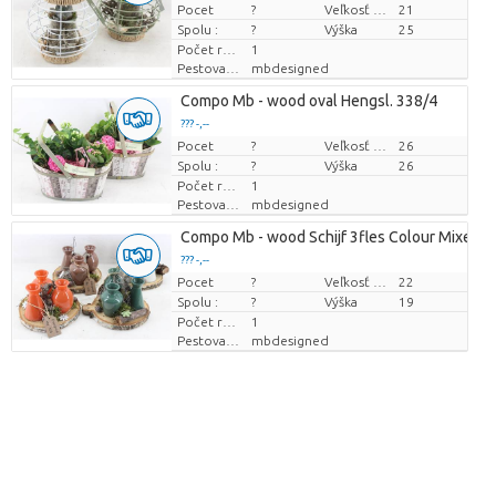
Pocet
Cena za kus
?
Veľkosť hrnca (cm)
21
Spolu :
?
Výška
25
Počet rastlín/črepník
1
Pestovatel
mbdesigned
Compo Mb - wood oval Hengsl. 338/4
??? -,--
Pocet
Cena za kus
?
Veľkosť hrnca (cm)
26
Spolu :
?
Výška
26
Počet rastlín/črepník
1
Pestovatel
mbdesigned
Compo Mb - wood Schijf 3fles Colour Mixed
??? -,--
Pocet
Cena za kus
?
Veľkosť hrnca (cm)
22
Spolu :
?
Výška
19
Počet rastlín/črepník
1
Pestovatel
mbdesigned