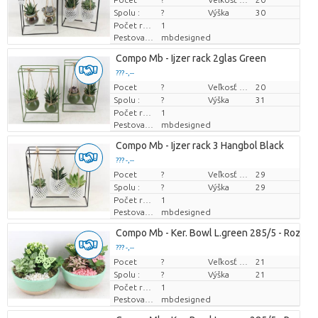
Spolu :
?
Výška
30
Počet rastlín/črepník
1
Pestovatel
mbdesigned
Compo Mb - Ijzer rack 2glas Green
??? -,--
Pocet
Cena za kus
?
Veľkosť hrnca (cm)
20
Spolu :
?
Výška
31
Počet rastlín/črepník
1
Pestovatel
mbdesigned
Compo Mb - Ijzer rack 3 Hangbol Black
??? -,--
Pocet
Cena za kus
?
Veľkosť hrnca (cm)
29
Spolu :
?
Výška
29
Počet rastlín/črepník
1
Pestovatel
mbdesigned
Compo Mb - Ker. Bowl L.green 285/5 - Roze/w
??? -,--
Pocet
Cena za kus
?
Veľkosť hrnca (cm)
21
Spolu :
?
Výška
21
Počet rastlín/črepník
1
Pestovatel
mbdesigned