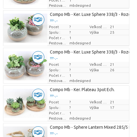
Počet rastlín/črepník
1
Pestovatel
mbdesigned
Compo Mb - Ker. Luxe Sphere 338/3 - Roze/wi
??? -,--
Pocet
Cena za kus
?
Veľkosť hrnca (cm)
21
Spolu :
?
Výška
25
Počet rastlín/črepník
1
Pestovatel
mbdesigned
Compo Mb - Ker. Luxe Sphere 338/3 - Roze/wi
??? -,--
Pocet
Cena za kus
?
Veľkosť hrnca (cm)
21
Spolu :
?
Výška
26
Počet rastlín/črepník
1
Pestovatel
mbdesigned
Compo Mb - Ker. Plateau 3pot Ech.
??? -,--
Pocet
Cena za kus
?
Veľkosť hrnca (cm)
21
Spolu :
?
Výška
17
Počet rastlín/črepník
1
Pestovatel
mbdesigned
Compo Mb - Sphere Lantern Mixed 285/5 Ech
??? -,--