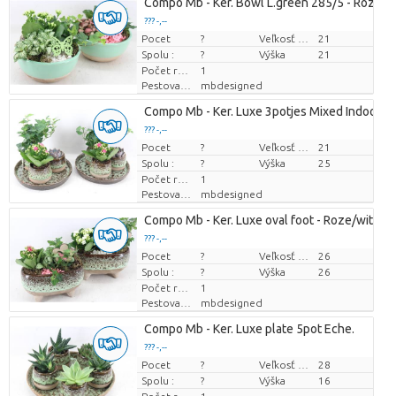
Compo Mb - Ker. Bowl L.green 285/5 - Roze/w
??? -,--
Pocet
Cena za kus
?
Veľkosť hrnca (cm)
21
Spolu :
?
Výška
21
Počet rastlín/črepník
1
Pestovatel
mbdesigned
Compo Mb - Ker. Luxe 3potjes Mixed Indoor
??? -,--
Pocet
Cena za kus
?
Veľkosť hrnca (cm)
21
Spolu :
?
Výška
25
Počet rastlín/črepník
1
Pestovatel
mbdesigned
Compo Mb - Ker. Luxe oval foot - Roze/wit
??? -,--
Pocet
Cena za kus
?
Veľkosť hrnca (cm)
26
Spolu :
?
Výška
26
Počet rastlín/črepník
1
Pestovatel
mbdesigned
Compo Mb - Ker. Luxe plate 5pot Eche.
??? -,--
Pocet
Cena za kus
?
Veľkosť hrnca (cm)
28
Spolu :
?
Výška
16