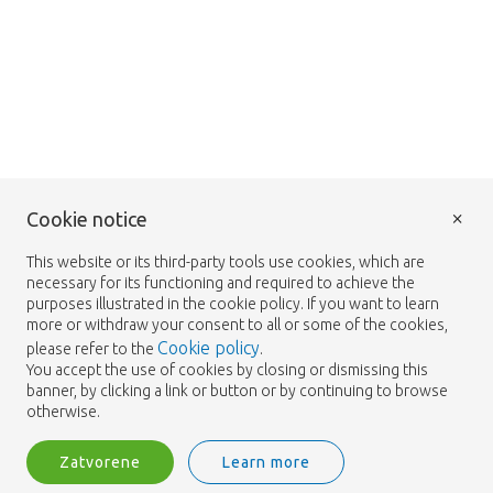
×
Cookie notice
This website or its third-party tools use cookies, which are
necessary for its functioning and required to achieve the
purposes illustrated in the cookie policy. If you want to learn
more or withdraw your consent to all or some of the cookies,
Cookie policy
please refer to the
.
You accept the use of cookies by closing or dismissing this
banner, by clicking a link or button or by continuing to browse
otherwise.
Zatvorene
Learn more